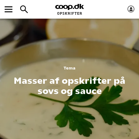
Tema
Masser af opskrifter på
sovs og sauce