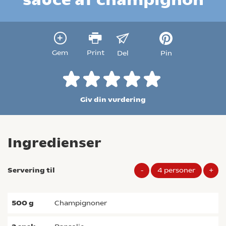
Gem
Print
Del
Pin
Giv din vurdering
Ingredienser
Servering til
-
4
personer
+
500
g
champignoner