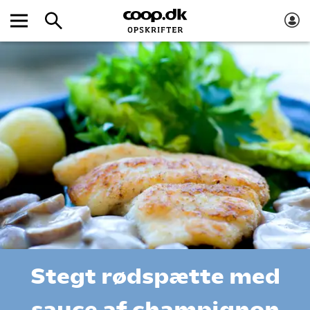
Stegt rødspætte med
sauce af champignon