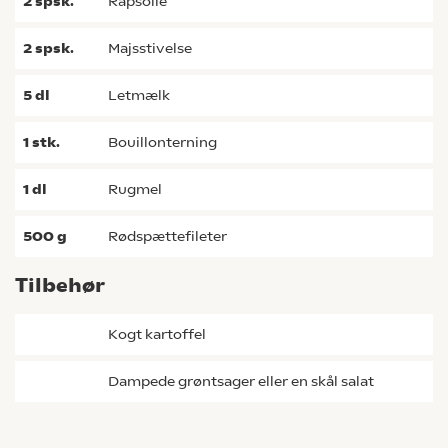
2
spsk.
rapsolie
2
spsk.
majsstivelse
5
dl
letmælk
1
stk.
bouillonterning
1
dl
rugmel
500
g
rødspættefileter
Tilbehør
kogt kartoffel
Dampede grøntsager eller en skål salat