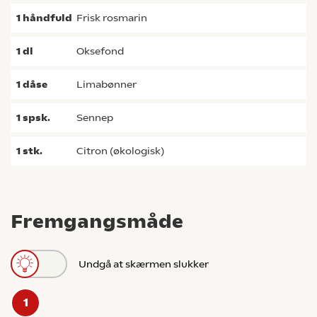
1
håndfuld
frisk rosmarin
1
dl
oksefond
1
dåse
limabønner
1
spsk.
sennep
1
stk.
Citron (økologisk)
Fremgangsmåde
Undgå at skærmen slukker