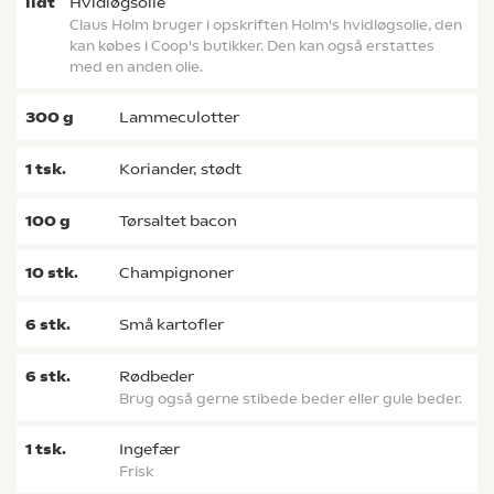
lidt
hvidløgsolie
Claus Holm bruger i opskriften Holm's hvidløgsolie, den
kan købes i Coop's butikker. Den kan også erstattes
med en anden olie.
300
g
lammeculotter
1
tsk.
koriander, stødt
100
g
tørsaltet bacon
10
stk.
champignoner
6
stk.
små kartofler
6
stk.
rødbeder
Brug også gerne stibede beder eller gule beder.
1
tsk.
ingefær
frisk