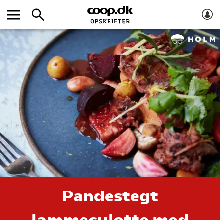
Pandestegt
lammeculotte med