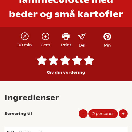
beder og små kartofler
30 min.
Gem
Print
Del
Pin
Giv din vurdering
Ingredienser
Servering til
-
2
personer
+