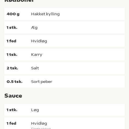
400
g
hakket kylling
1
stk.
æg
1
fed
hvidløg
1
tsk.
karry
2
tsk.
salt
0.5
tsk.
sort peber
Sauce
1
stk.
løg
1
fed
hvidløg