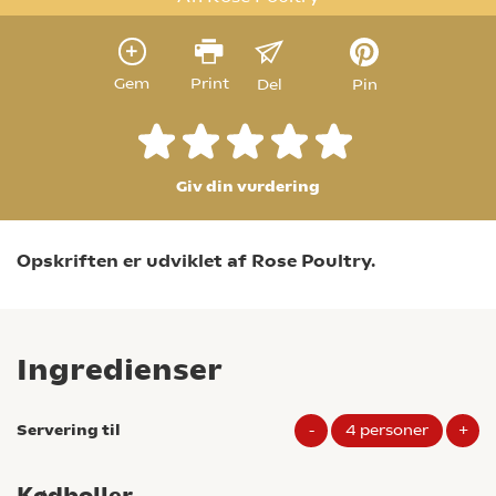
Gem
Print
Del
Pin
Giv din vurdering
Opskriften er udviklet af Rose Poultry.
Ingredienser
Servering til
-
4
personer
+
Kødboller