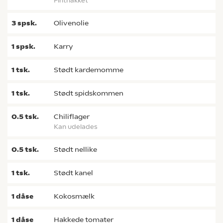
finthakket
3
spsk.
olivenolie
1
spsk.
karry
1
tsk.
stødt kardemomme
1
tsk.
stødt spidskommen
0.5
tsk.
chiliflager
kan udelades
0.5
tsk.
stødt nellike
1
tsk.
stødt kanel
1
dåse
kokosmælk
1
dåse
hakkede tomater