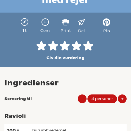
1 t
Gem
Print
Del
Pin
Giv din vurdering
Ingredienser
Servering til
-
4
personer
+
Ravioli
300
g
durumhvedemel