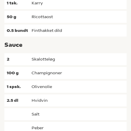
1
tsk.
karry
50
g
ricottaost
0.5
bundt
finthakket dild
Sauce
2
skalotteløg
100
g
champignoner
1
spsk.
olivenolie
2.5
dl
hvidvin
salt
peber