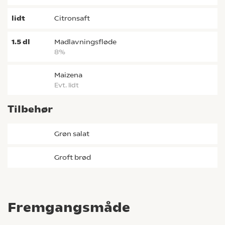
lidt
citronsaft
1.5
dl
madlavningsfløde
8%
Maizena
evt. lidt
Tilbehør
grøn salat
Groft brød
Fremgangsmåde