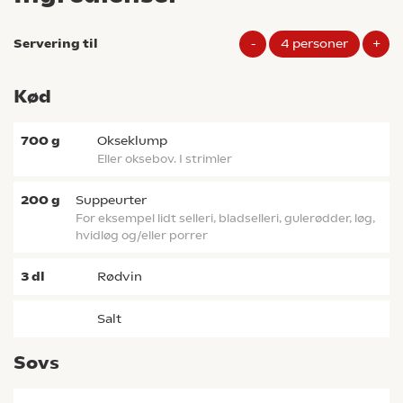
Servering til
-
4
personer
+
Kød
700
g
okseklump
eller oksebov. I strimler
200
g
suppeurter
for eksempel lidt selleri, bladselleri, gulerødder, løg,
hvidløg og/eller porrer
3
dl
rødvin
salt
Sovs