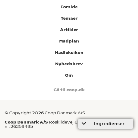
Forside
Temaer
Artikler
Madplan
Madleksikon
Nyhedsbrev
Om
Gå til coop.dk
© Copyright 2026 Coop Danmark A/S
Coop Danmark A/S
Roskildevej 65, 2620 Albertslund CVR-
Ingredienser
nr. 26259495