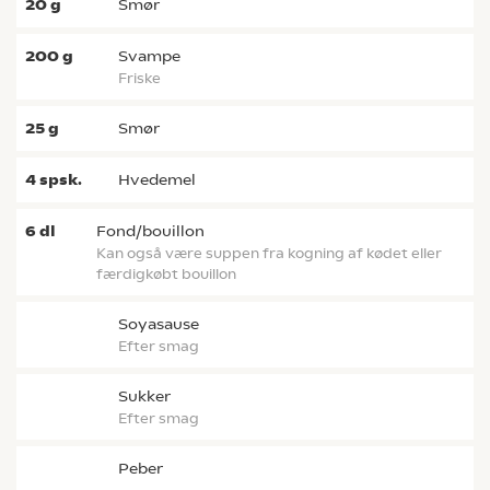
20
g
smør
200
g
svampe
friske
25
g
smør
4
spsk.
hvedemel
6
dl
fond/bouillon
kan også være suppen fra kogning af kødet eller
færdigkøbt bouillon
soyasause
efter smag
sukker
efter smag
peber