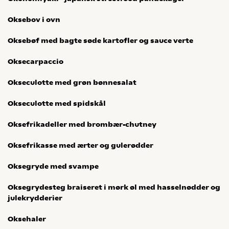
Oksebov i ovn
Oksebøf med bagte søde kartofler og sauce verte
Oksecarpaccio
Okseculotte med grøn bønnesalat
Okseculotte med spidskål
Oksefrikadeller med brombær-chutney
Oksefrikasse med ærter og gulerødder
Oksegryde med svampe
Oksegrydesteg braiseret i mørk øl med hasselnødder og
julekrydderier
Oksehaler