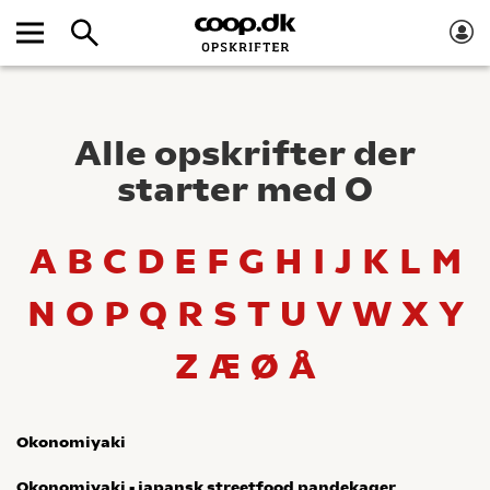
Alle opskrifter der
starter med O
A
B
C
D
E
F
G
H
I
J
K
L
M
N
O
P
Q
R
S
T
U
V
W
X
Y
Z
Æ
Ø
Å
Okonomiyaki
Okonomiyaki - japansk streetfood pandekager