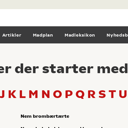
Artikler
Madplan
Madleksikon
Nyhedsb
er der starter me
J
K
L
M
N
O
P
Q
R
S
T
U
Nem brombærtærte