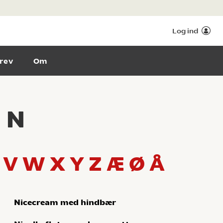
Log ind
rev
Om
d N
V
W
X
Y
Z
Æ
Ø
Å
Nicecream med hindbær