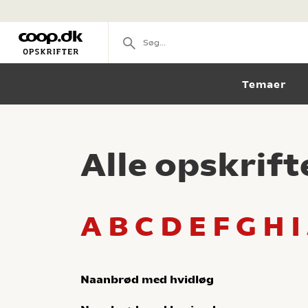
Temaer
Alle opskrift
A
B
C
D
E
F
G
H
I
Naanbrød med hvidløg