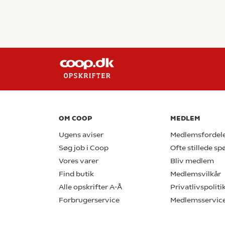
OM COOP
MEDLEM
Ugens aviser
Medlemsfordel
Søg job i Coop
Ofte stillede s
Vores varer
Bliv medlem
Find butik
Medlemsvilkår
Alle opskrifter A-Å
Privatlivspoliti
Forbrugerservice
Medlemsservic