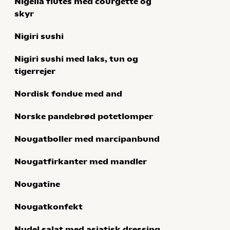
Nigella flutes med courgette og
skyr
Nigiri sushi
Nigiri sushi med laks, tun og
tigerrejer
Nordisk fondue med and
Norske pandebrød potetlomper
Nougatboller med marcipanbund
Nougatfirkanter med mandler
Nougatine
Nougatkonfekt
Nudel salat med asiatisk dressing