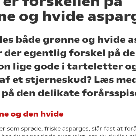
er forskellen på
ne og hvide aspar
des både grønne og hvide 
r der egentlig forskel på d
n lige gode i tarteletter o
af et stjerneskud? Læs med
 på den delikate forårsspis
ne og den hvide
er som sprøde, friske asparges, slår fast at forå