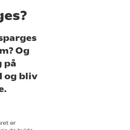
ges?
asparges
em? Og
g på
 og bliv
e.
ret er