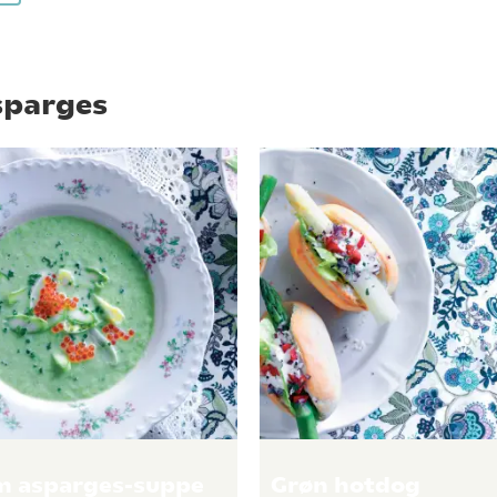
sparges
 asparges-suppe
Grøn hotdog