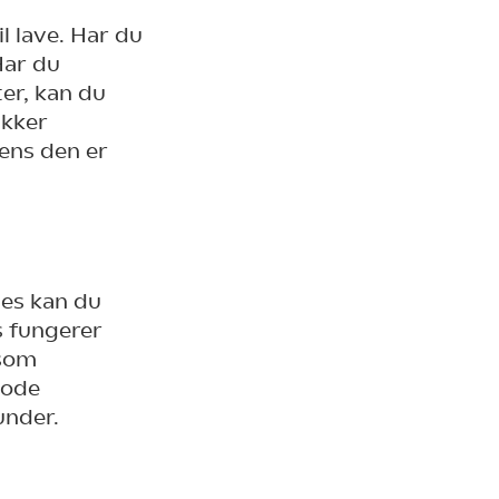
l lave. Har du
Har du
ter, kan du
ækker
ens den er
ges kan du
s fungerer
 som
gode
under.