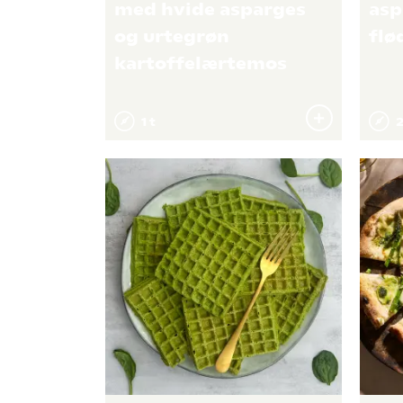
med hvide asparges
asp
og urtegrøn
flø
kartoffelærtemos
1 t
2