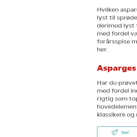
Hvilken aspar
lyst til sprød
derimod lyst t
med fordel væ
forårsspise 
her.
Asparges
Har du prøvet
med fordel in
rigtig som to
hovedelement
klassikere og
Del