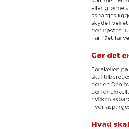
kommet. Men 
eller grønne 
asparges ligg
skyde i vejret
den høstes. D
har fået farve
Gør det e
Forskellen på
skal tilbered
den er. Den h
derfor skræll
hvilken aspar
hvor asparges
Hvad ska