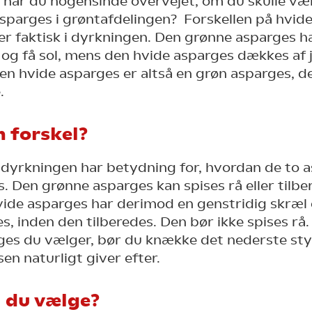
har du nogensinde overvejet, om du skulle væ
asparges i grøntafdelingen? Forskellen på hvid
er faktisk i dyrkningen. Den grønne asparges ha
 og få sol, mens den hvide asparges dækkes af jo
en hvide asparges er altså en grøn asparges, de
.
n forskel?
 dyrkningen har betydning for, hvordan de to 
es. Den grønne asparges kan spises rå eller tilb
vide asparges har derimod en genstridig skræl 
es, inden den tilberedes. Den bør ikke spises rå
ges du vælger, bør du knække det nederste styk
en naturligt giver efter.
l du
vælge?