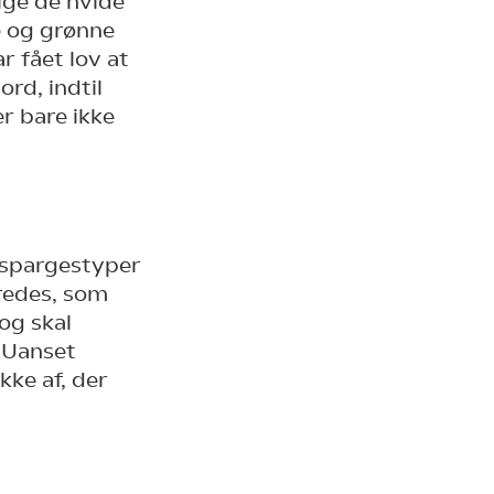
lge de hvide
e og grønne
r fået lov at
rd, indtil
r bare ikke
aspargestyper
eredes, som
og skal
. Uanset
ke af, der