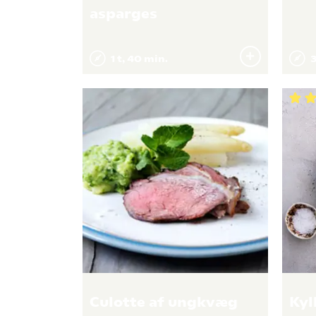
asparges
1 t, 40 min.
3
Culotte af ungkvæg
Kyl