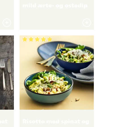
mild ærte- og ostedip
net
Risotto med spinat og