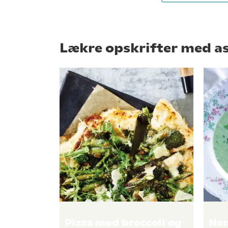
Lækre opskrifter med a
Pizza med broccoli og
Nem