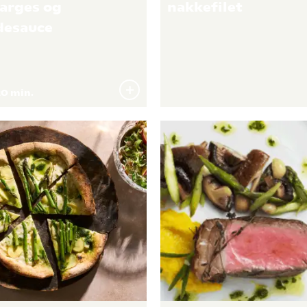
arges og
nakkefilet
desauce
0 min.