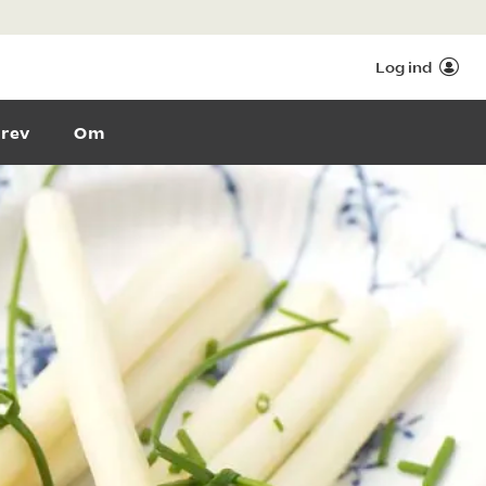
Log ind
rev
Om