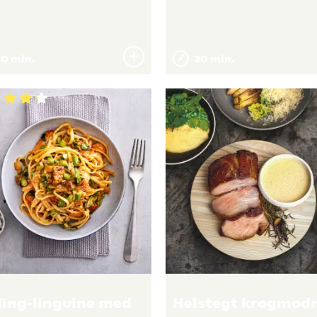
0 min.
20 min.
ling-linguine med
Helstegt krogmod