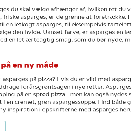
ges du skal vælge afhænger af, hvilken ret du vi
e, friske asparges, er de grønne at foretrække. 
il en letkogt asparges, til eksempelvis tartelet
lge den hvide. Uanset farve, er asparges en l
med en let ærteagtig smag, som du bør nyde, m
 på en ny måde
 asparges på pizza? Hvis du er vild med aspar
ddrage forårsgrøntsagen i nye retter. Asparge
pping på en sprød pizza - men kan også nydes
 i en cremet, grøn aspargessuppe. Find både 
 ny inspiration i opskrifterne med asparges her