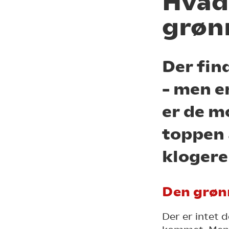
Hvad 
grøn
Der fin
– men e
er de mo
toppen 
klogere
Den grøn
Der er intet d