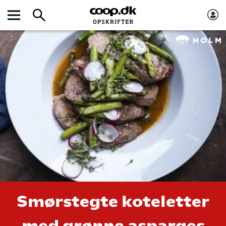
Smørstegte koteletter
med grønne asparges