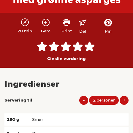
20 min.
Gem
Print
Del
Pin
Giv din vurdering
Ingredienser
Servering til
-
2
personer
+
250
g
smør