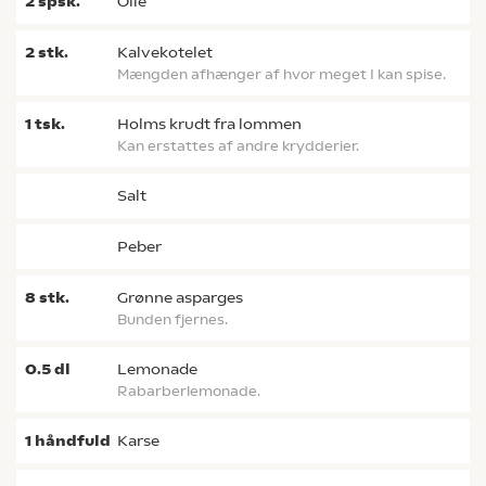
2
spsk.
olie
2
stk.
kalvekotelet
Mængden afhænger af hvor meget I kan spise.
1
tsk.
Holms krudt fra lommen
Kan erstattes af andre krydderier.
salt
peber
8
stk.
grønne asparges
Bunden fjernes.
0.5
dl
lemonade
Rabarberlemonade.
1
håndfuld
karse