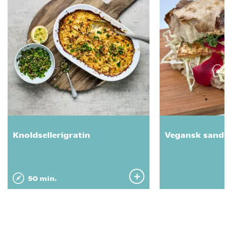
Knoldsellerigratin
Vegansk sandw
50 min.