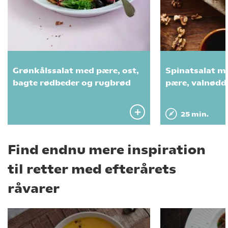
Grønkålssalat med pære, ost,
Spinatsalat m
bagte rødbeder og rugbrød
pære, valnødde
25 min.
Find endnu mere inspiration
til retter med efterårets
råvarer