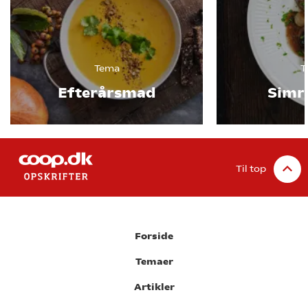
Tema
T
Efterårsmad
Simr
Til top
Forside
Temaer
Artikler