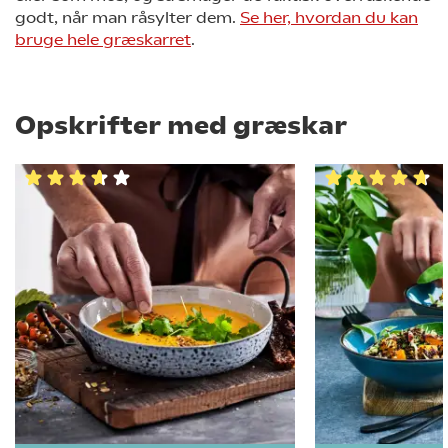
godt, når man råsylter dem.
Se her, hvordan du kan
bruge hele græskarret
.
Opskrifter med græskar