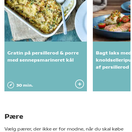
Gratin på persillerod & porre
Bagt laks med
med sennepsmarineret kål
knoldselleripu
af persillerod
30 min.
Pære
Vælg pærer, der ikke er for modne, når du skal købe