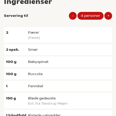
Ingredienser
Servering til
-
4
personer
+
2
pærer
(faste)
2
spsk.
smør
100
g
babyspinat
100
g
ruccola
1
fennikel
150
g
bløde gedeoste
evt. fra Tebstrup Mejeri
1
håndfuld
ristede valnødder