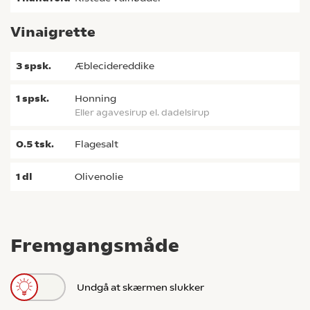
Vinaigrette
3
spsk.
æblecidereddike
1
spsk.
honning
eller agavesirup el. dadelsirup
0.5
tsk.
flagesalt
1
dl
olivenolie
Fremgangsmåde
Undgå at skærmen slukker