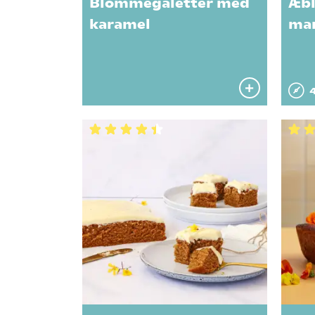
Blommegaletter med
Æbl
karamel
mar
4