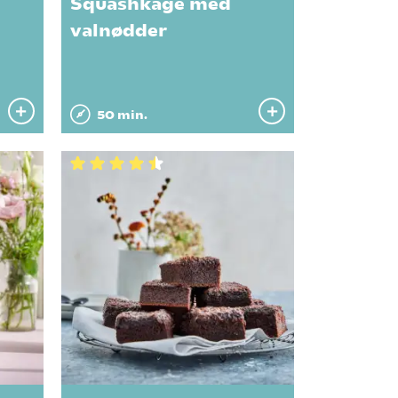
Squashkage med
valnødder
50 min.