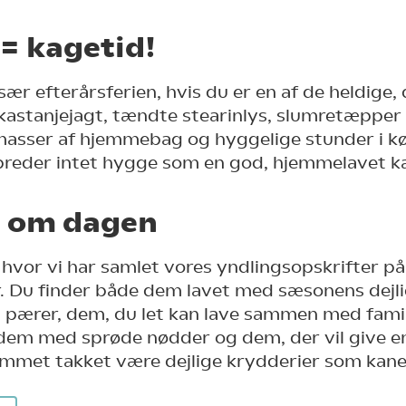
 = kagetid!
sær efterårsferien, hvis du er en af de heldige,
 kastanjejagt, tændte stearinlys, slumretæpper
 masser af hjemmebag og hyggelige stunder i kø
spreder intet hygge som en god, hjemmelavet k
e om dagen
hvor vi har samlet vores yndlingsopskrifter på
. Du finder både dem lavet med sæsonens dejli
 pærer, dem, du let kan lave sammen med fami
em med sprøde nødder og dem, der vil give e
jemmet takket være dejlige krydderier som kane