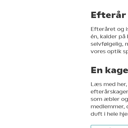
Efterår
Efteråret og i
én, kalder på
selvfølgelig,
vores optik 
En kag
Læs med her, 
efterårskager
som æbler og
medlemmer, d
duft i hele h