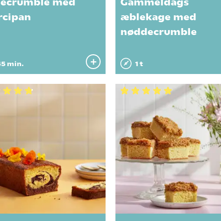
ecrumble med
Gammeldags
cipan
æblekage med
nøddecrumble
5 min.
1 t