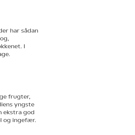
 der har sådan
 og,
kkenet. I
age.
ge frugter,
liens yngste
n ekstra god
l og ingefær.