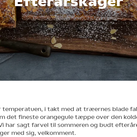
Efterårskager
 temperatuen, i takt med at træernes blade fa
om det fineste orangegule tæppe over den kold
Vi har sagt farvel til sommeren og budt efteråre
nger med sig, velkomment.