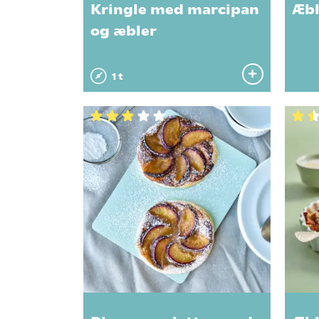
Kringle med marcipan
Æbl
og æbler
1 t