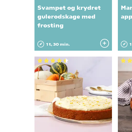
Svampet og krydret
Ma
gulerodskage med
app
frosting
1 t, 30 min.
1