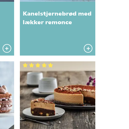
Kanelstjernebrød med
lækker remonce