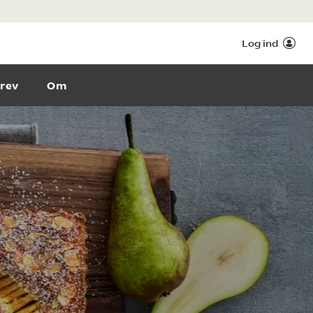
Log ind
rev
Om