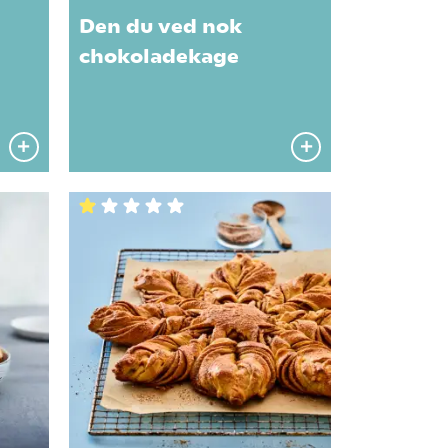
Den du ved nok
chokoladekage