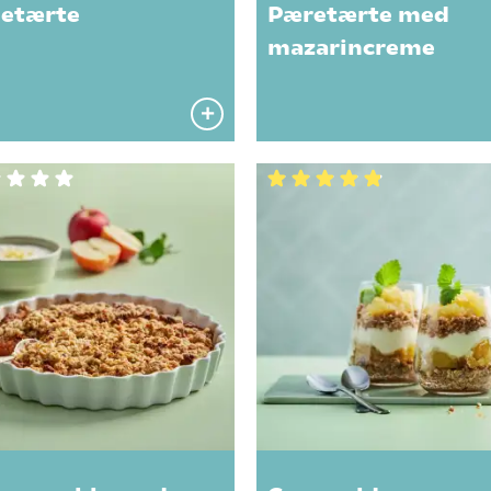
etærte
Pæretærte med
mazarincreme