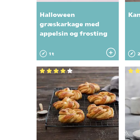
Halloween
Kan
græskarkage med
appelsin og frosting
1 t
2