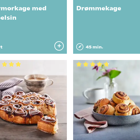
rmorkage med
Drømmekage
elsin
 t
45 min.