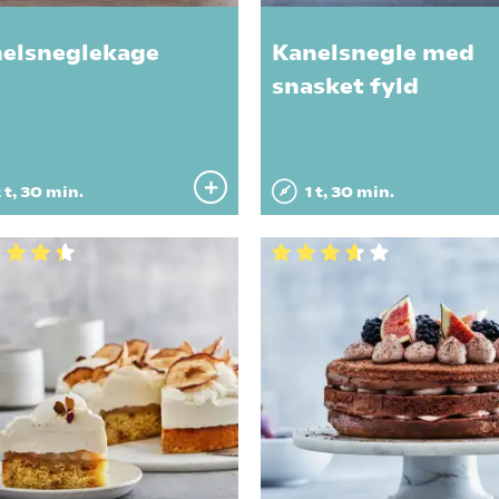
elsneglekage
Kanelsnegle med
snasket fyld
 t, 30 min.
1 t, 30 min.