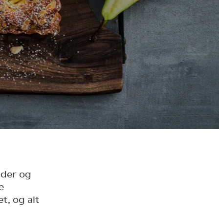
lder og
e
t, og alt