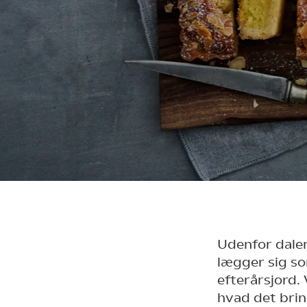
Udenfor daler
lægger sig s
efterårsjord. 
hvad det bri