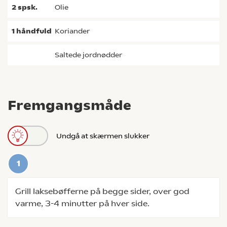
2
spsk.
olie
1
håndfuld
koriander
saltede jordnødder
Fremgangsmåde
Undgå at skærmen slukker
Grill laksebøfferne på begge sider, over god
varme, 3-4 minutter på hver side.