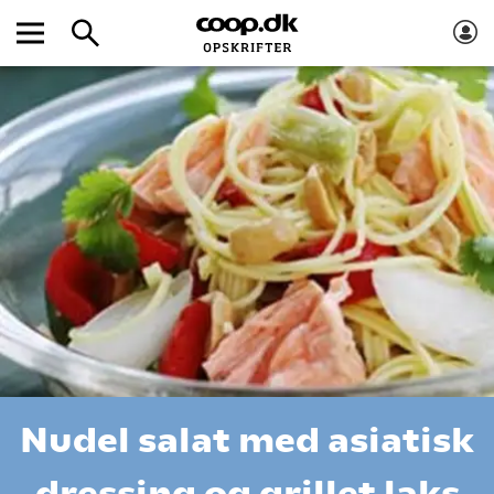
Nudel salat med asiatisk
dressing og grillet laks