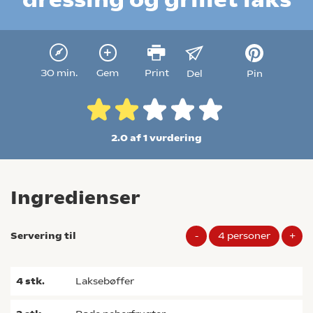
30 min.
Gem
Print
Del
Pin
2.0 af 1
vurdering
Ingredienser
Servering til
-
4
personer
+
4
stk.
laksebøffer