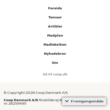
Forside
Temaer
Artikler
Madplan
Madleksikon
Nyhedsbrev
Om
Gå til coop.dk
© Copyright 2026 Coop Danmark A/S
Coop Danmark A/S
Roskildevej 65, 2620 Albertslund CVR-
Fremgangsmåde
nr. 26259495