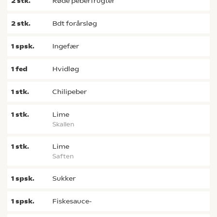
2
stk.
røde peberfrugter
2
stk.
bdt forårsløg
1
spsk.
ingefær
1
fed
hvidløg
1
stk.
chilipeber
1
stk.
lime
skallen
1
stk.
lime
saften
1
spsk.
sukker
1
spsk.
fiskesauce-