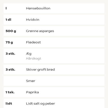
l
hønsebouillon
1
dl
hvidvin
500
g
grønne asparges
75
g
flødeost
3
stk.
æg
hårdkogt
3
stk.
skiver groft brød
smør
1
tsk.
paprika
lidt
Lidt salt og peber