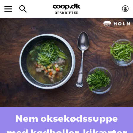
Nem oksekødssuppe
med kødboller, kikærter