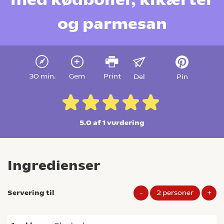
og parmesan
30 min.
Gem
Print
Del
Pin
5.0 af 1
vurdering
Ingredienser
Servering til
-
2
personer
+