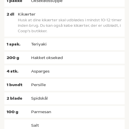
1
pakke
oksekødssuppe
2
dl
kikærter
Husk at dine kikærter skal udblødes i mindst 10-12 timer
inden brug. Du kan også købe kikærter, der er udblødt, i
Coop's butikker.
1
spsk.
teriyaki
200
g
hakket oksekød
4
stk.
asparges
1
bundt
persille
2
blade
spidskål
100
g
parmesan
salt