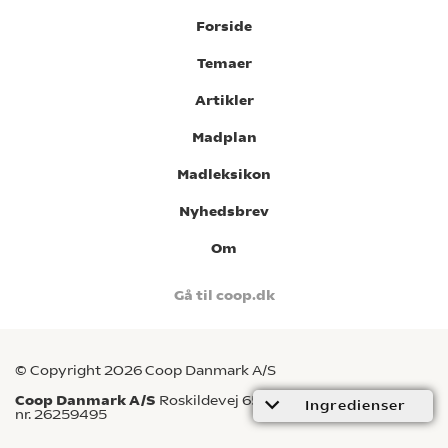
Forside
Temaer
Artikler
Madplan
Madleksikon
Nyhedsbrev
Om
Gå til coop.dk
© Copyright 2026 Coop Danmark A/S
Coop Danmark A/S
Roskildevej 65, 2620 Albertslund CVR-
Ingredienser
nr. 26259495