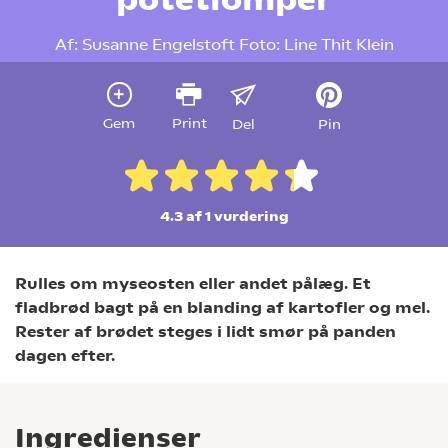
Af:
Susanne Engelstoft
Foto:
Line Thit Klein
Gem
Print
Del
Pin
4.3 af 1
vurdering
Rulles om myseosten eller andet pålæg. Et
fladbrød bagt på en blanding af kartofler og mel.
Rester af brødet steges i lidt smør på panden
dagen efter.
Ingredienser