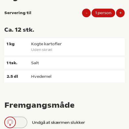
Servering til
-
1
person
+
Ca. 12 stk.
1
kg
kogte kartofler
uden skræl
1
tsk.
salt
2.5
dl
hvedemel
Fremgangsmåde
Undgå at skærmen slukker