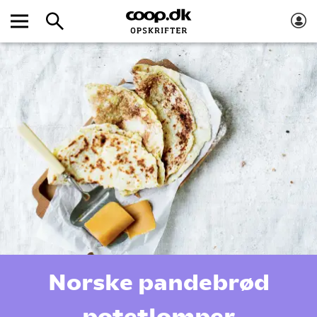
Norske pandebrød
potetlomper