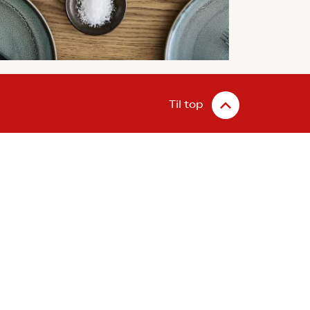
Til top