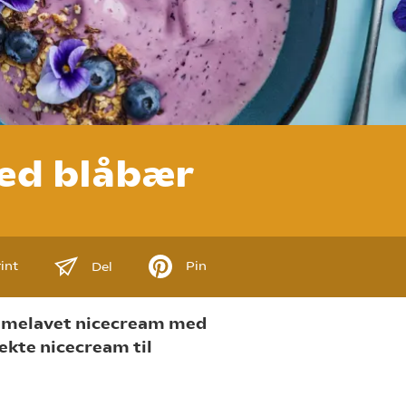
ed blåbær
int
Pin
Del
emmelavet nicecream med
ekte nicecream til