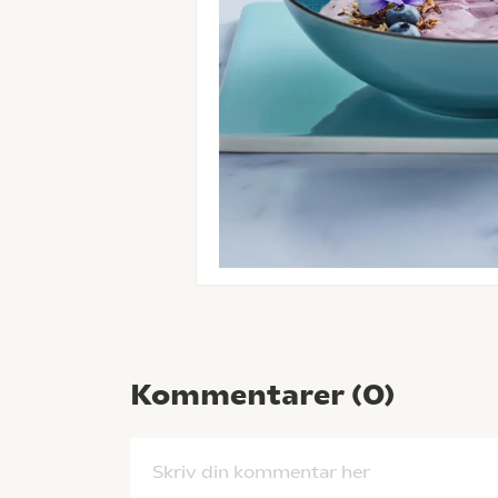
Kommentarer (
0
)
Skriv din kommentar her