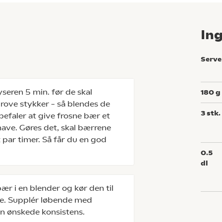
In
Serve
seren 5 min. før de skal
180
g
grove stykker – så blendes de
3
stk.
efaler at give frosne bær et
have. Gøres det, skal bærrene
t par timer. Så får du en god
0.5
dl
r i en blender og kør den til
se. Supplér løbende med
en ønskede konsistens.