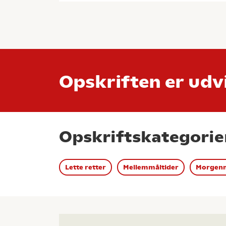
Opskriften er udvi
Opskriftskategorie
Lette retter
Mellemmåltider
Morgenm