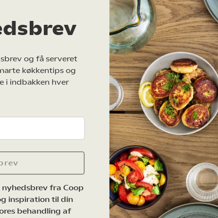
edsbrev
sbrev og få serveret
marte køkkentips og
e i indbakken hver
brev
e nyhedsbrev fra Coop
 inspiration til din
ores behandling af