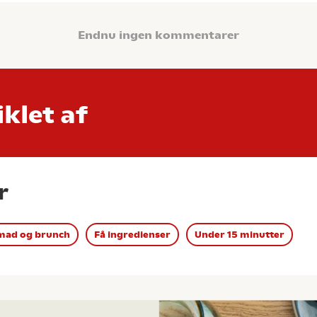
Endnu ingen kommentarer
klet af
r
ad og brunch
Få ingredienser
Under 15 minutter