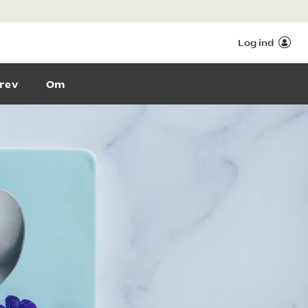
Log ind
rev
Om