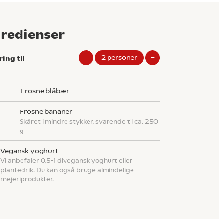
gredienser
-
2
personer
+
ring til
frosne blåbær
frosne bananer
skåret i mindre stykker, svarende til ca. 250
g
vegansk yoghurt
vi anbefaler 0,5-1 dlvegansk yoghurt eller
plantedrik. Du kan også bruge almindelige
mejeriprodukter.