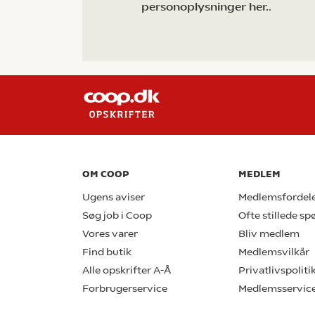
personoplysninger her.
.
OM COOP
MEDLEM
Ugens aviser
Medlemsfordel
Søg job i Coop
Ofte stillede s
Vores varer
Bliv medlem
Find butik
Medlemsvilkår
Alle opskrifter A-Å
Privatlivspoliti
Forbrugerservice
Medlemsservic