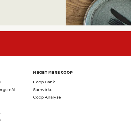
MEGET MERE COOP
e
Coop Bank
pørgsmål
Samvirke
Coop Analyse
k
e