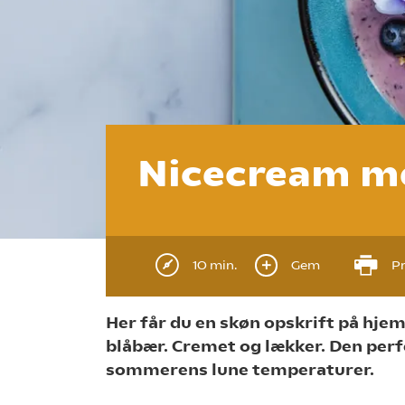
Nicecream m
10 min.
Gem
Pr
Her får du en skøn opskrift på hj
blåbær. Cremet og lækker. Den perf
sommerens lune temperaturer.