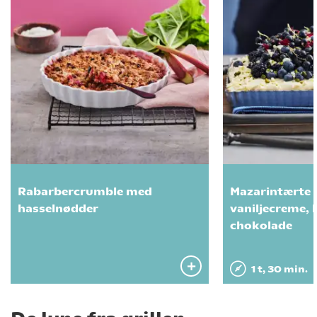
Rabarbercrumble med
Mazarintærte
hasselnødder
vaniljecreme, 
chokolade
1 t, 30 min.