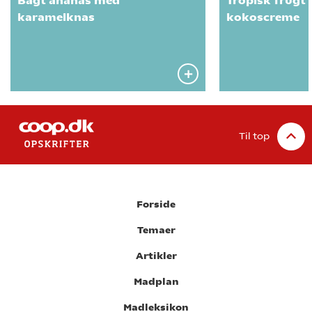
Bagt ananas med
Tropisk frugt
karamelknas
kokoscreme
Til top
Forside
Temaer
Artikler
Madplan
Madleksikon