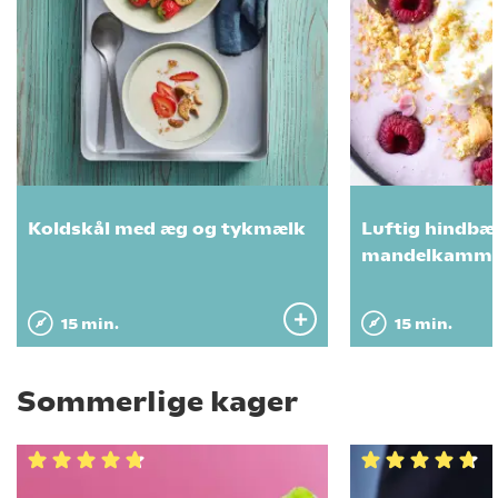
Koldskål med æg og tykmælk
Luftig hindbæ
mandelkamme
15 min.
15 min.
Sommerlige kager