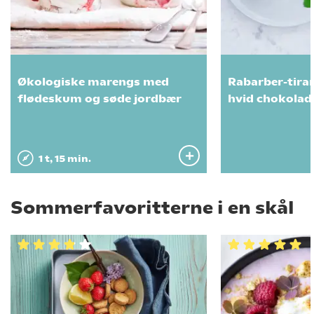
Økologiske marengs med
Rabarber-tira
flødeskum og søde jordbær
hvid chokolad
1 t, 15 min.
Sommerfavoritterne i en skål