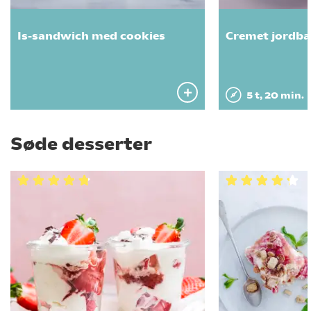
Is-sandwich med cookies
Cremet jordbæ
5 t, 20 min.
Søde desserter