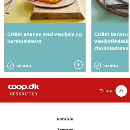
Grillet ananas med vaniljeis og
Grillet banan
karamelsauce
vaniljeflødes
chokoladesau
30 min.
30 min.
Til top
Forside
Temaer