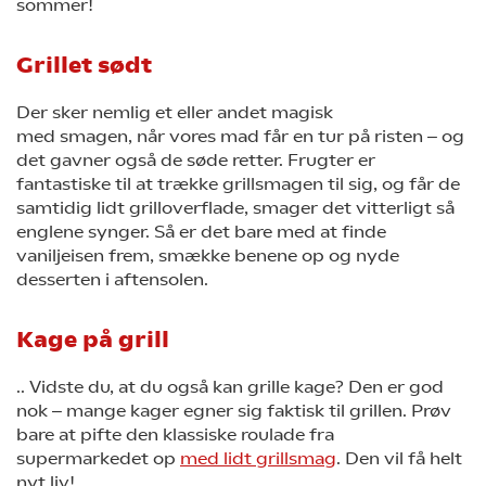
sommer!
Grillet sødt
Der sker nemlig et eller andet magisk
med smagen, når vores mad får en tur på risten ‒ og
det gavner også de søde retter. Frugter er
fantastiske til at trække grillsmagen til sig, og får de
samtidig lidt grilloverflade, smager det vitterligt så
englene synger. Så er det bare med at finde
vaniljeisen frem, smække benene op og nyde
desserten i aftensolen.
Kage på grill
.. Vidste du, at du også kan grille kage? Den er god
nok ‒ mange kager egner sig faktisk til grillen. Prøv
bare at pifte den klassiske roulade fra
supermarkedet op
med lidt grillsmag
. Den vil få helt
nyt liv!