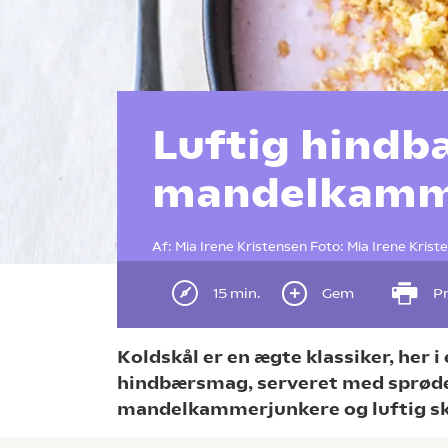
Luftig hindb
mandelkamm
Af:
Mia Irene Kristensen
Foto:
Mia Irene Krist
15 min.
Gem
Pr
Koldskål er en ægte klassiker, her i
hindbærsmag, serveret med sprød
mandelkammerjunkere og luftig s