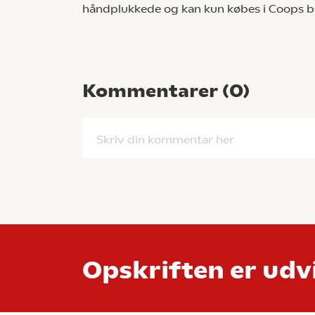
håndplukkede og kan kun købes i Coops bu
Kommentarer (
0
)
Skriv din kommentar her
Opskriften er udvi