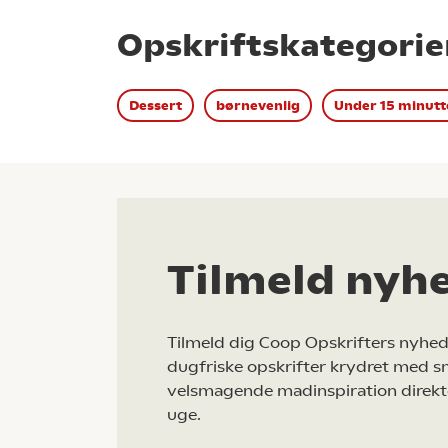
Opskriftskategorie
Dessert
børnevenlig
Under 15 minutt
Tilmeld nyh
Tilmeld dig Coop Opskrifters nyhed
dugfriske opskrifter krydret med s
velsmagende madinspiration direkt
uge.