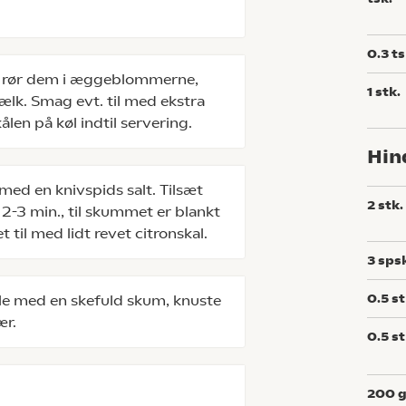
0.3
ts
g rør dem i æggeblommerne,
1
stk.
. Smag evt. til med ekstra
ålen på køl indtil servering.
Hin
ed en knivspids salt. Tilsæt
2
stk.
i 2-3 min., til skummet er blankt
 til med lidt revet citronskal.
3
sps
0.5
st
åle med en skefuld skum, knuste
ær.
0.5
st
200