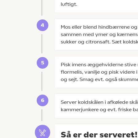
luftigt.
Mos eller blend hindbærrene o
sammen med ymer og kærnemælk
sukker og citronsaft. Sæt koldsk
Pisk imens æggehviderne stive m
flormelis, vanilje og pisk videre 
og sejt. Smag evt. også skummet
Server koldskålen i afkølede sk
kammerjunkere og evt. friske b
Så er der serveret!