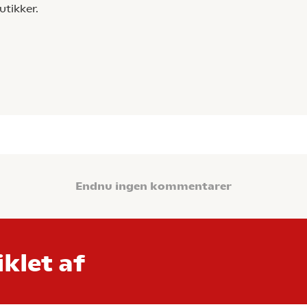
tikker.
Endnu ingen kommentarer
klet af