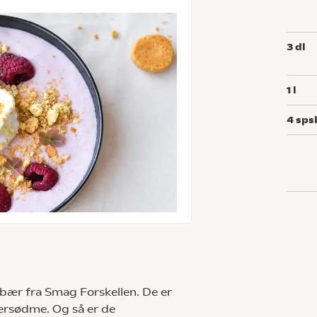
3
dl
1
l
4
sps
dbær fra Smag Forskellen. De er
ersødme. Og så er de