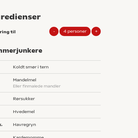
gredienser
-
4
personer
+
ring til
merjunkere
koldt smør i tern
mandelmel
eller finmalede mandler
rørsukker
hvedemel
k.
havregryn
kardemomme