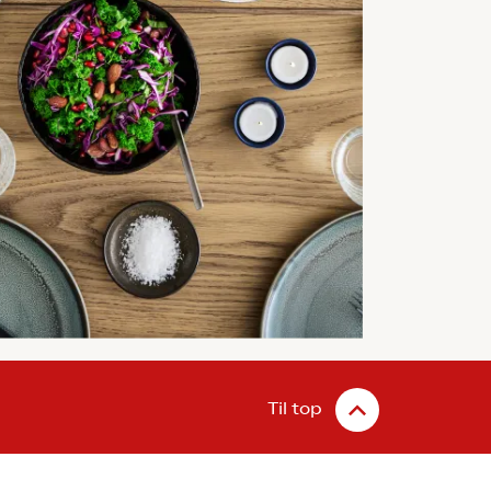
Til top