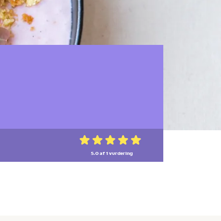
5.0 af 1
vurdering