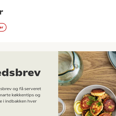
r
er
edsbrev
sbrev og få serveret
marte køkkentips og
e i indbakken hver