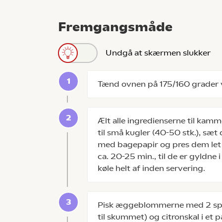
Fremgangsmåde
Undgå at skærmen slukker
Tænd ovnen på 175/160 grader 
Ælt alle ingredienserne til ka
til små kugler (40-50 stk.), s
med bagepapir og pres dem let
ca. 20-25 min., til de er gyldn
køle helt af inden servering.
Pisk æggeblommerne med 2 spsk.
til skummet) og citronskal i et pa