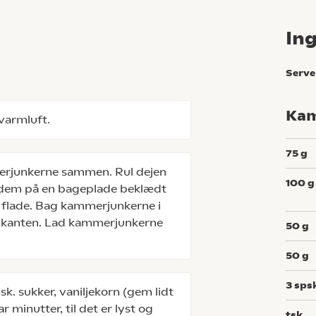
In
Serve
Kam
varmluft.
75
g
mmerjunkerne sammen. Rul dejen
100
g
æt dem på en bageplade beklædt
 flade. Bag kammerjunkerne i
e i kanten. Lad kammerjunkerne
50
g
50
g
3
sps
 sukker, vaniljekorn (gem lidt
r minutter, til det er lyst og
tsk.