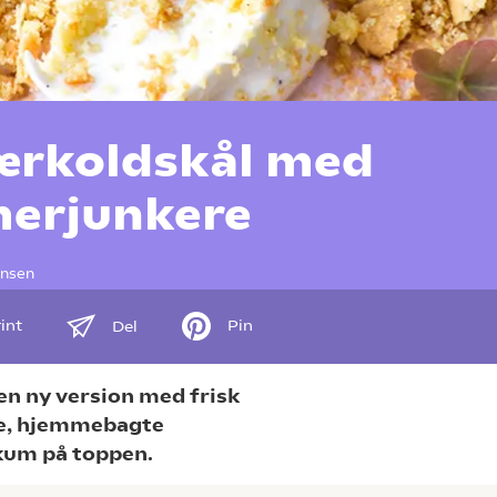
ærkoldskål med
erjunkere
ensen
int
Pin
Del
 en ny version med frisk
e, hjemmebagte
kum på toppen.