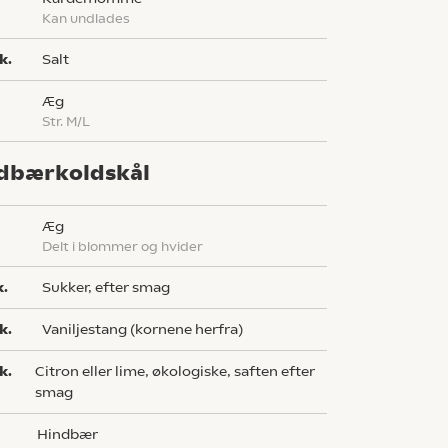
kan undlades
k.
salt
æg
str. M/L
dbærkoldskål
æg
delt i blommer og hvider
k.
sukker, efter smag
k.
vaniljestang (kornene herfra)
k.
citron eller lime, økologiske, saften efter
smag
g
hindbær