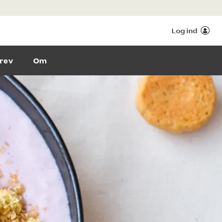
Log ind
rev
Om