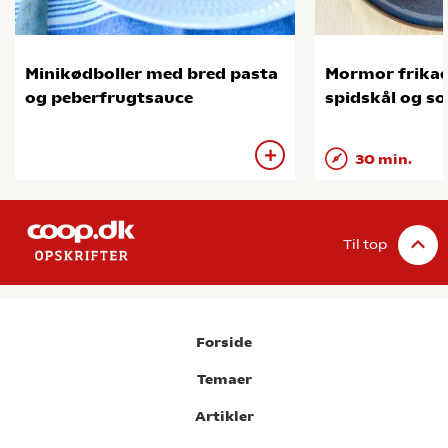
Minikødboller med bred pasta
Mormor frikad
og peberfrugtsauce
spidskål og so
30 min.
Til top
Forside
Temaer
Artikler