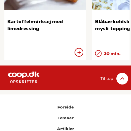
Kartoffelmørksej med
Blåbærkoldskå
limedressing
mysli-topping
30 min.
Til top
Forside
Temaer
Artikler