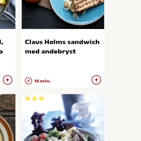
,
Claus Holms sandwich
o
med andebryst
15 min.