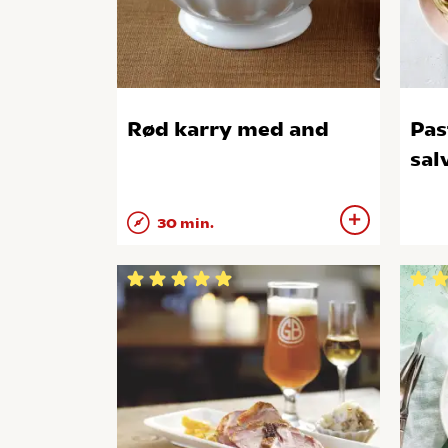
Rød karry med and
Pas
sal
30 min.