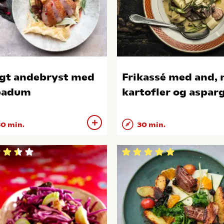
gt andebryst med
Frikassé med and, 
padum
kartofler og aspar
0 min.
30 min.