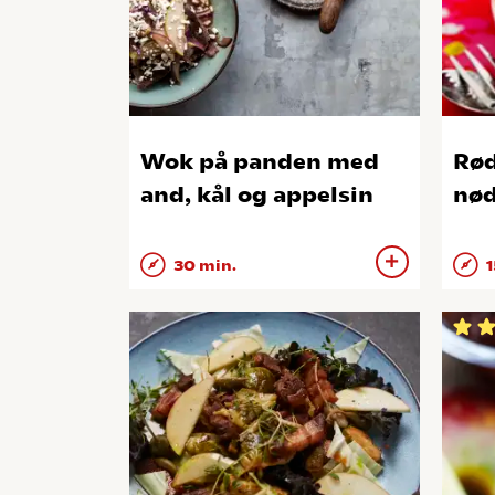
Wok på panden med
Rød
and, kål og appelsin
nød
30 min.
1