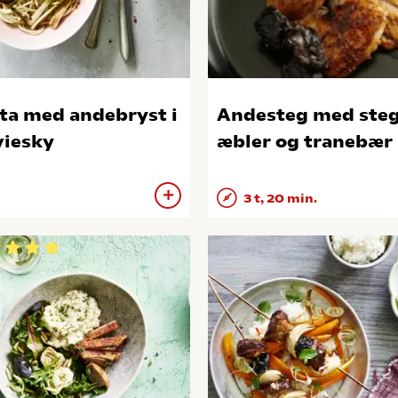
ta med andebryst i
Andesteg med ste
viesky
æbler og tranebær
3 t, 20 min.