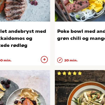
llet andebryst med
Poke bowl med and
kaidomos og
grøn chili og mang
tede rødløg
0 min.
20 min.