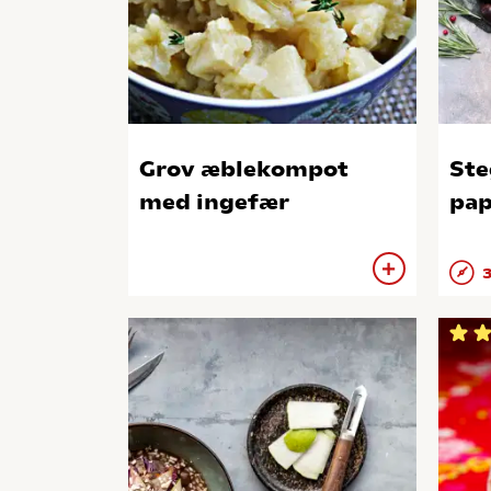
Grov æblekompot
Ste
med ingefær
pa
3