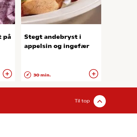
 på
Stegt andebryst i
appelsin og ingefær
30 min.
Til top