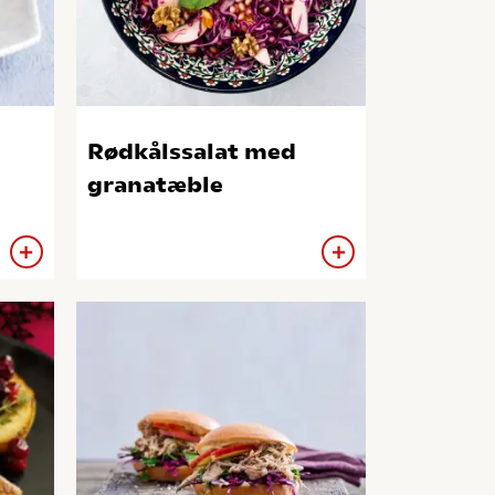
Rødkålssalat med
granatæble