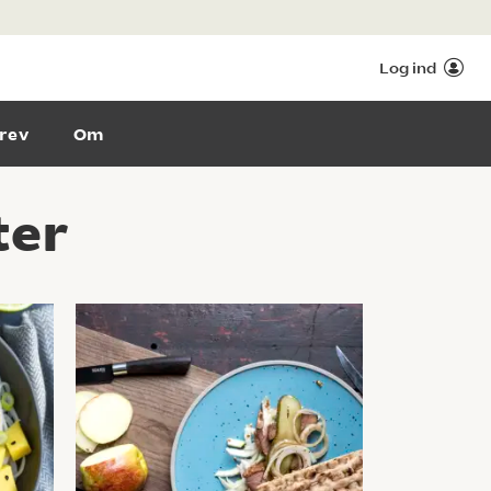
Log ind
rev
Om
ter