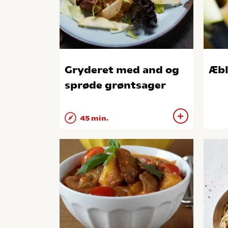
Gryderet med and og
Æbl
sprøde grøntsager
45 min.