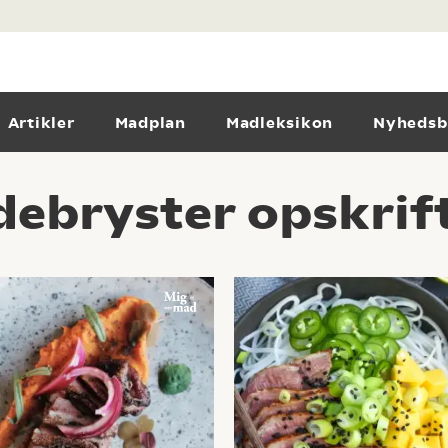
Artikler
Madplan
Madleksikon
Nyhedsb
ndebryster opskrif