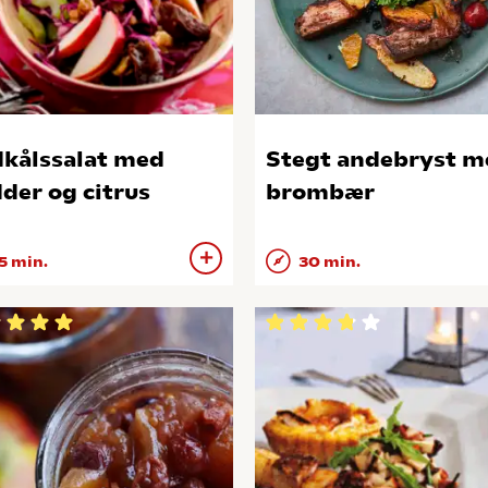
kålssalat med
Stegt andebryst m
der og citrus
brombær
5 min.
30 min.