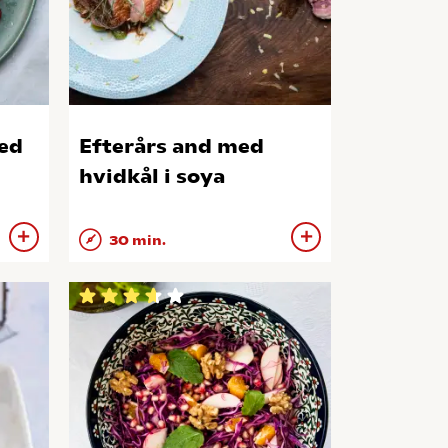
ed
Efterårs and med
hvidkål i soya
30 min.