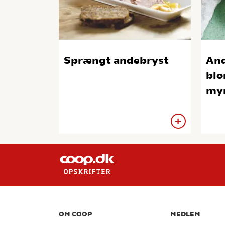
Sprængt andebryst
And
blo
myn
OM COOP
MEDLEM