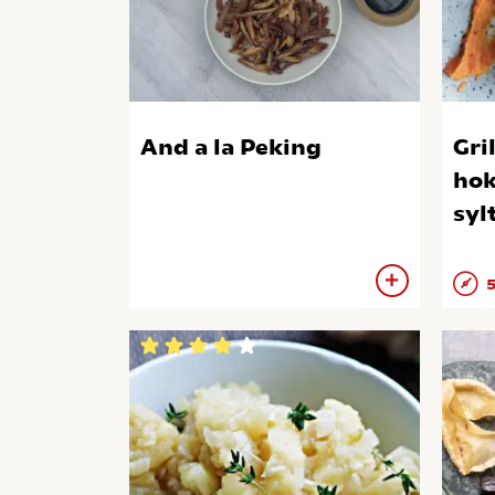
And a la Peking
Gri
hok
syl
5