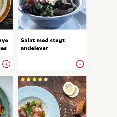
nye
Salat med stegt
ges
andelever