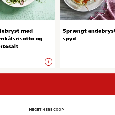
ebryst med
Sprængt andebryst
mkålsrisotto og
spyd
tesalt
MEGET MERE COOP