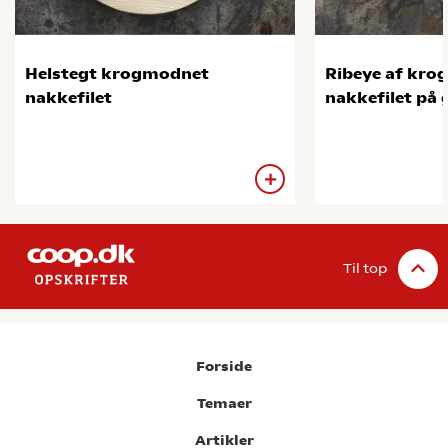
Helstegt krogmodnet
Ribeye af kr
nakkefilet
nakkefilet på g
Til top
Forside
Temaer
Artikler