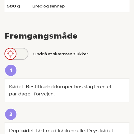
500
g
brød og sennep
Fremgangsmåde
Undgå at skærmen slukker
Kødet: Bestil kæbeklumper hos slagteren et
par dage i forvejen.
Dup kødet tørt med køkkenrulle. Drys kødet