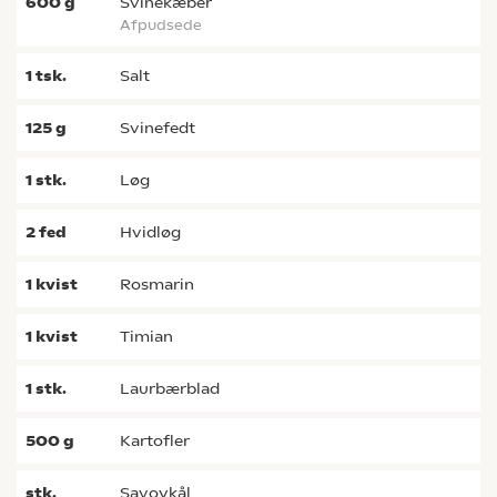
600
g
svinekæber
afpudsede
1
tsk.
salt
125
g
svinefedt
1
stk.
løg
2
fed
hvidløg
1
kvist
rosmarin
1
kvist
timian
1
stk.
laurbærblad
500
g
kartofler
stk.
savoykål