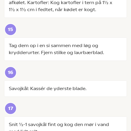
afkølet. Kartofler: Kog kartofler i tern på 1½ x
1½ x 1½ cm i fedtet, når kødet er kogt.
Tag dem op i en si sammen med løg og
krydderurter. Fjern stilke og laurbærblad.
Savojkål: Kassér de yderste blade.
Snit ½-1 savojkål fint og kog den mør i vand