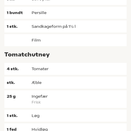
1
bundt
persille
1
stk.
sandkageform på 1½ l
film
Tomatchutney
4
stk.
tomater
stk.
æble
25
g
ingefær
frisk
1
stk.
løg
1
fed
hvidløg