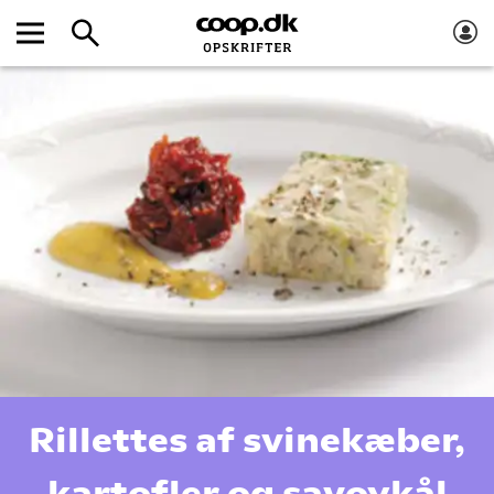
Rillettes af svinekæber,
kartofler og savoykål