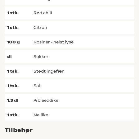
1
stk.
rød chili
1
stk.
citron
100
g
rosiner - helst lyse
dl
sukker
1
tsk.
stødt ingefær
1
tsk.
salt
1.3
dl
æbleeddike
1
stk.
nellike
Tilbehør