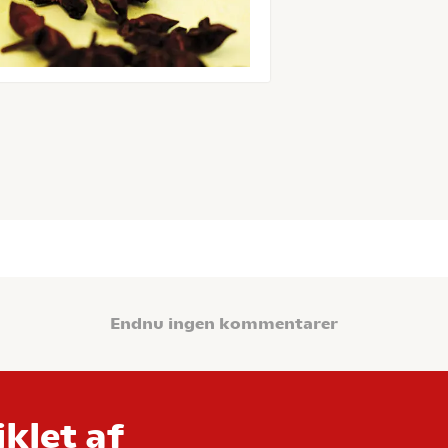
Endnu ingen kommentarer
klet af