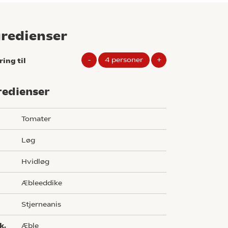
gredienser
-
4
personer
+
ring til
redienser
g
tomater
løg
hvidløg
æbleeddike
stjerneanis
k.
æble