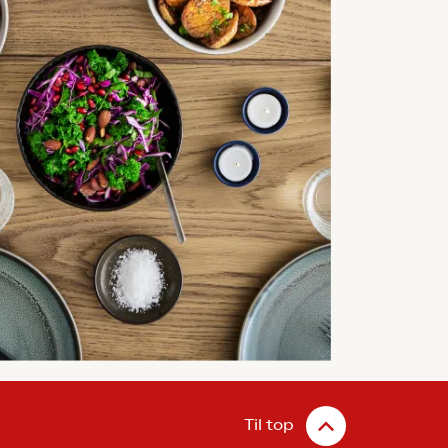
Til top