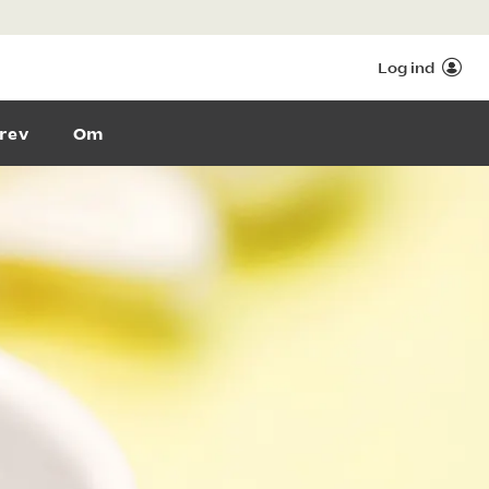
Log ind
rev
Om