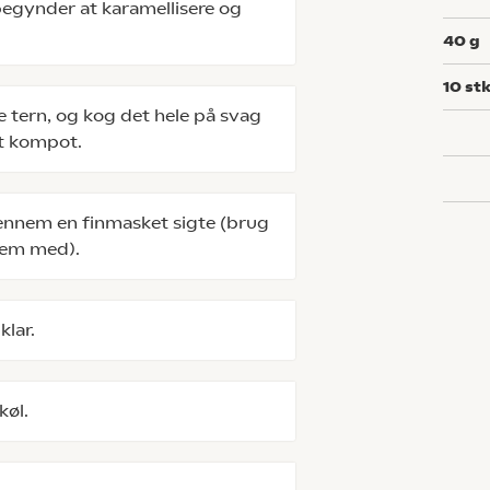
 begynder at karamellisere og
40
g
10
stk
e tern, og kog det hele på svag
t kompot.
igennem en finmasket sigte (brug
nnem med).
klar.
køl.