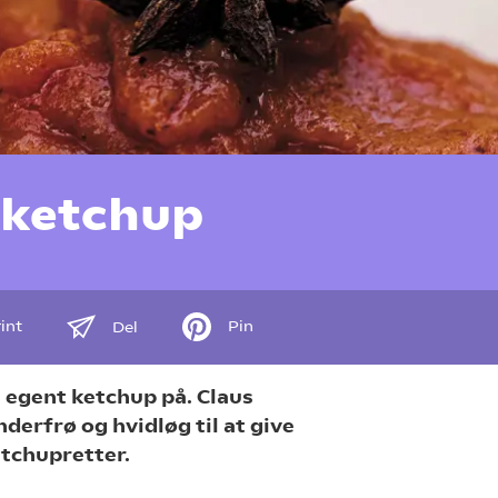
 ketchup
int
Pin
Del
 egent ketchup på. Claus
derfrø og hvidløg til at give
etchupretter.