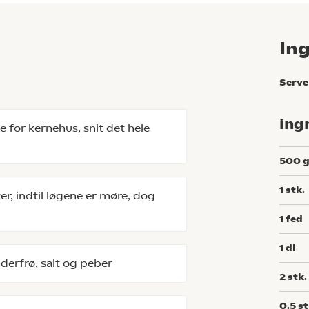
In
Serve
ing
e for kernehus, snit det hele
500
1
stk.
ter, indtil løgene er møre, dog
1
fed
1
dl
nderfrø, salt og peber
2
stk.
0.5
st