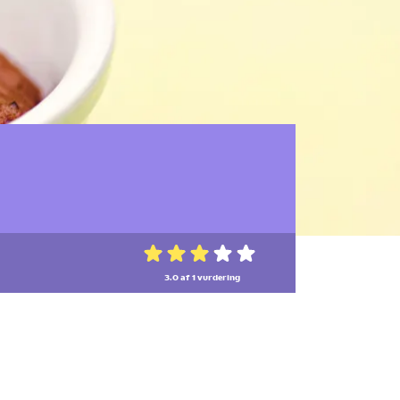
3.0 af 1
vurdering