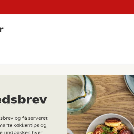
r
edsbrev
sbrev og få serveret
marte køkkentips og
e i indbakken hver