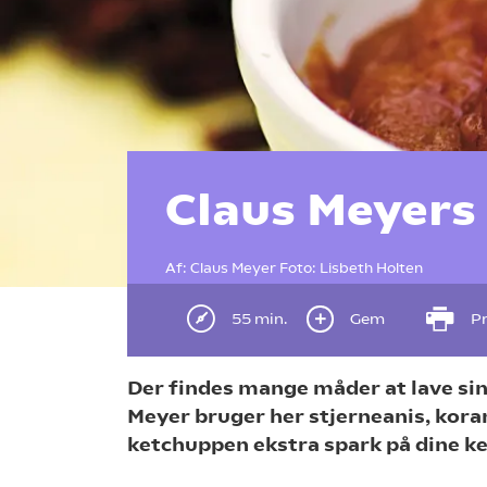
Claus Meyers
Af:
Claus Meyer
Foto:
Lisbeth Holten
55 min.
Gem
Pr
Der findes mange måder at lave sin
Meyer bruger her stjerneanis, koran
ketchuppen ekstra spark på dine k