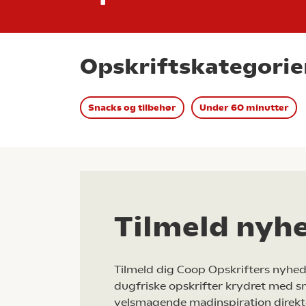
Opskriftskategorie
Snacks og tilbehør
Under 60 minutter
Tilmeld nyh
Tilmeld dig Coop Opskrifters nyhed
dugfriske opskrifter krydret med s
velsmagende madinspiration direkt