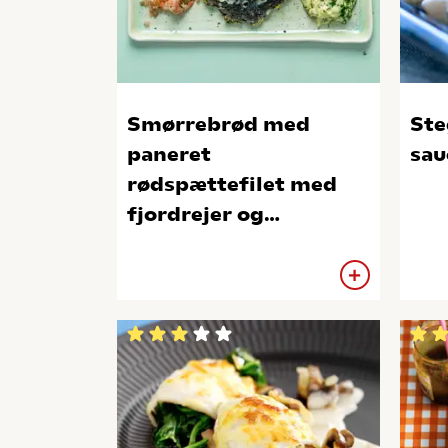
Smørrebrød med
Ste
paneret
sau
rødspættefilet med
fjordrejer og
stenbiderrogn