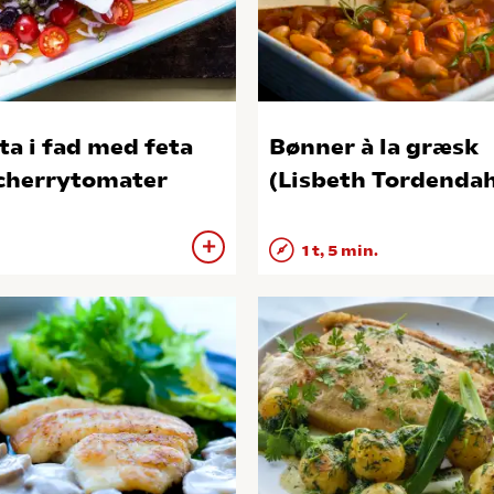
ta i fad med feta
Bønner à la græsk
cherrytomater
(Lisbeth Tordendah
1 t, 5 min.