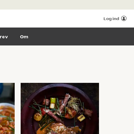
Log ind
rev
Om