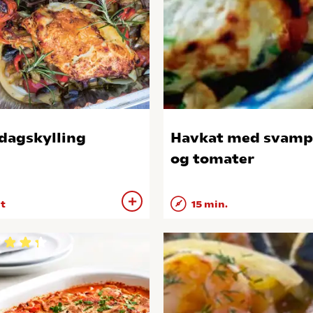
dagskylling
Havkat med svamp
og tomater
 t
15 min.