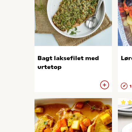
Bagt laksefilet med
Lør
urtetop
1