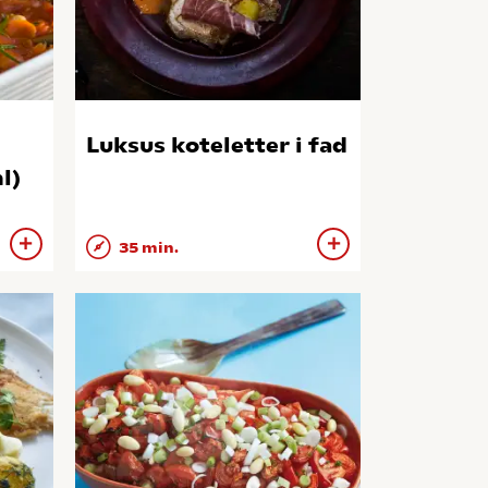
Luksus koteletter i fad
l)
35 min.