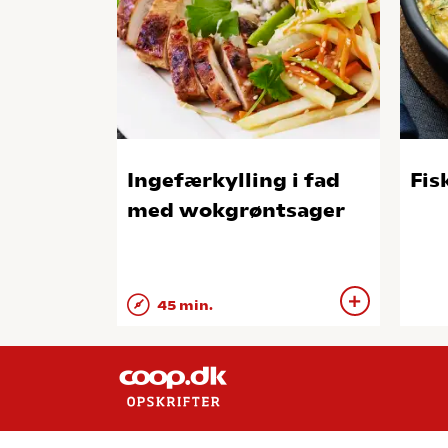
Ingefærkylling i fad
Fisk
med wokgrøntsager
45 min.