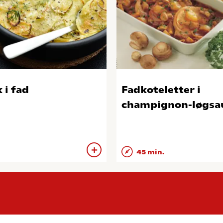
 i fad
Fadkoteletter i
champignon-løgsa
45 min.