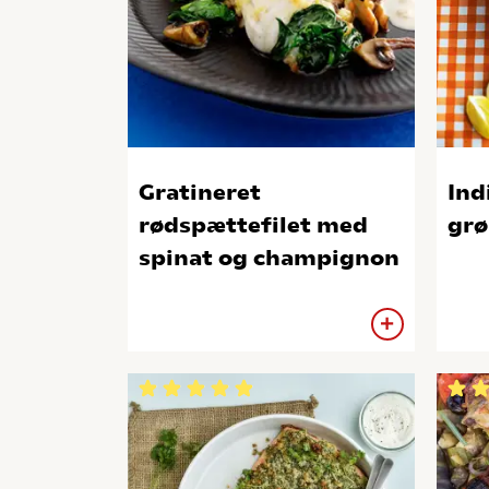
Gratineret
Ind
rødspættefilet med
grø
spinat og champignon