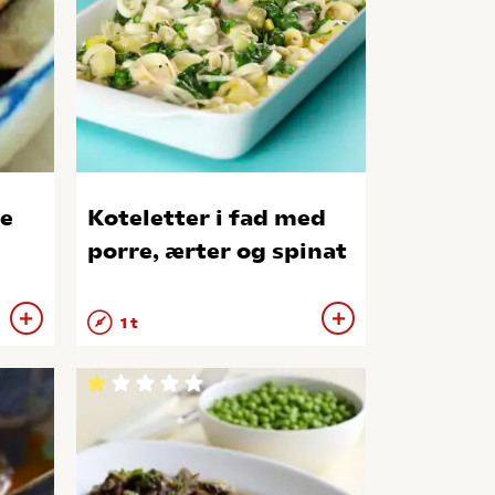
e
Koteletter i fad med
porre, ærter og spinat
1 t