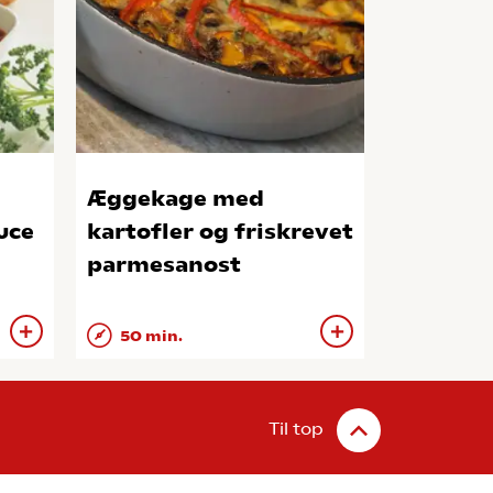
Æggekage med
uce
kartofler og friskrevet
parmesanost
50 min.
Til top