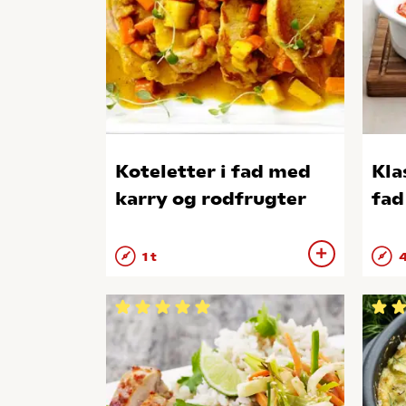
Koteletter i fad med
Kla
karry og rodfrugter
fad
1 t
4