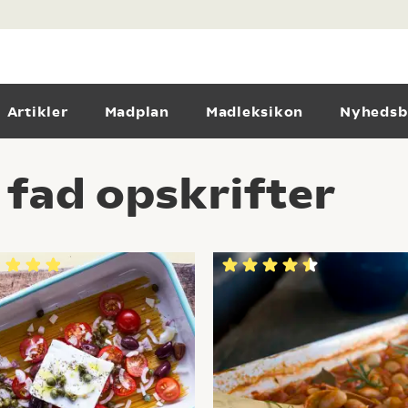
Artikler
Madplan
Madleksikon
Nyhedsb
 fad opskrifter