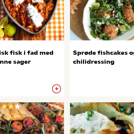
isk fisk i fad med
Sprøde fishcakes o
nne sager
chilidressing