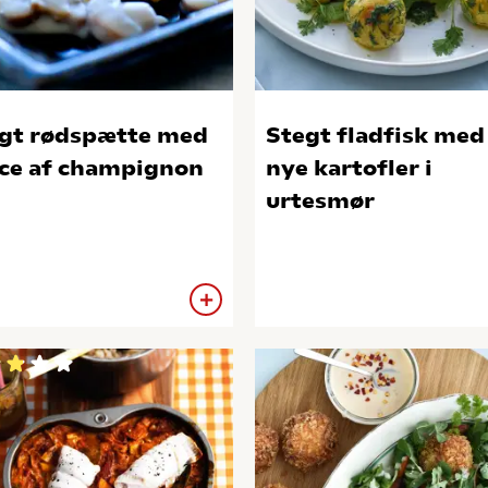
gt rødspætte med
Stegt fladfisk med
ce af champignon
nye kartofler i
urtesmør