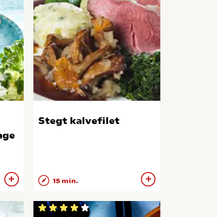
Stegt kalvefilet
age
15 min.