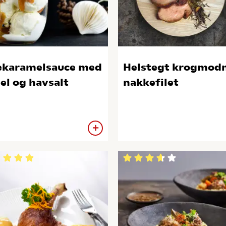
ekaramelsauce med
Helstegt krogmod
el og havsalt
nakkefilet