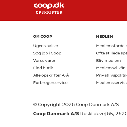
OM COOP
MEDLEM
Ugens aviser
Medlemsfordel
Søg job i Coop
Ofte stillede s
Vores varer
Bliv medlem
Find butik
Medlemsvilkår
Alle opskrifter A-Å
Privatlivspoliti
Forbrugerservice
Medlemsservic
© Copyright 2026 Coop Danmark A/S
Coop Danmark A/S
Roskildevej 65, 262