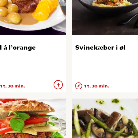
 á l’orange
Svinekæber i øl
1 t, 30 min.
1 t, 30 min.