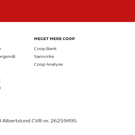
MEGET MERE COOP
e
Coop Bank
pørgsmål
Samvirke
Coop Analyse
k
e
0 Albertslund CVR-nr. 26259495