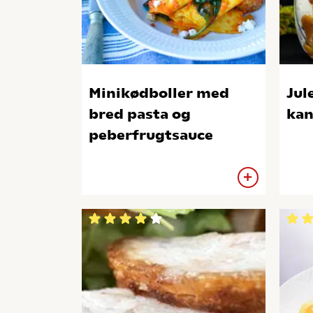
Minikødboller med
Jul
bred pasta og
kan
peberfrugtsauce