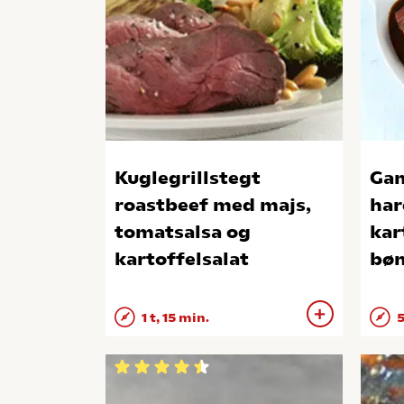
Kuglegrillstegt
Gam
roastbeef med majs,
har
tomatsalsa og
kar
kartoffelsalat
bøn
rib
1 t, 15 min.
5