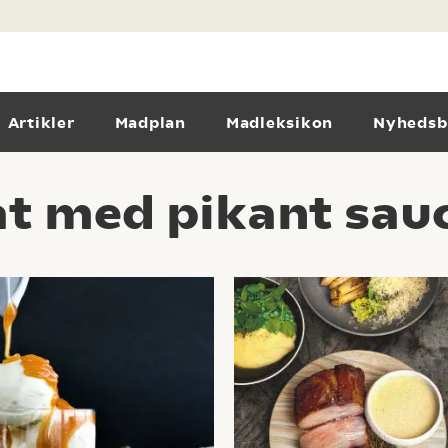
Artikler
Madplan
Madleksikon
Nyhedsb
at med pikant sau