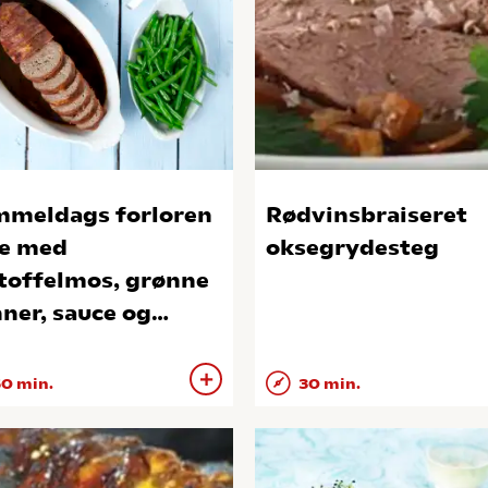
meldags forloren
Rødvinsbraiseret
e med
oksegrydesteg
toffelmos, grønne
ner, sauce og
sgelé
0 min.
30 min.