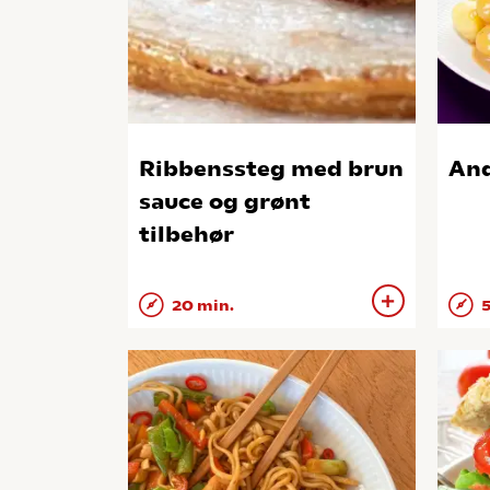
Ribbenssteg med brun
And
sauce og grønt
tilbehør
20 min.
5