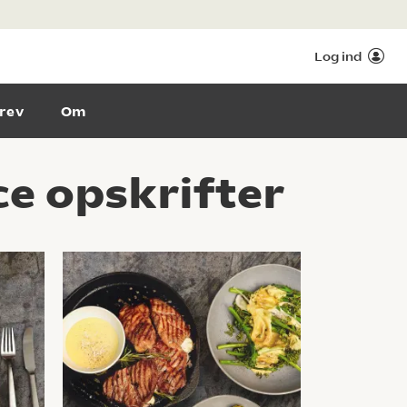
Log ind
rev
Om
ce opskrifter