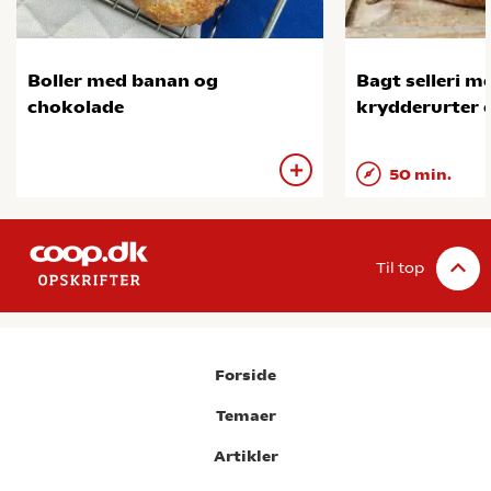
Boller med banan og
Bagt selleri me
chokolade
krydderurter 
50 min.
Til top
Forside
Temaer
Artikler