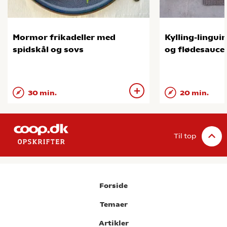
Mormor frikadeller med
Kylling-lingui
spidskål og sovs
og flødesauce
30 min.
20 min.
Til top
Forside
Temaer
Artikler