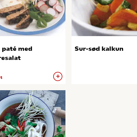
 paté med
Sur-sød kalkun
resalat
 t