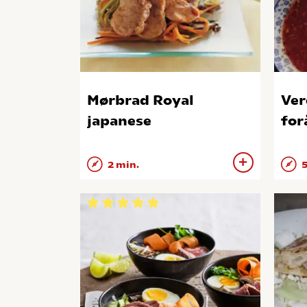
Mørbrad Royal
Ver
japanese
for
2 min.
5