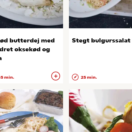
ød butterdej med
Stegt bulgurssalat
dret oksekød og
a
5 min.
25 min.