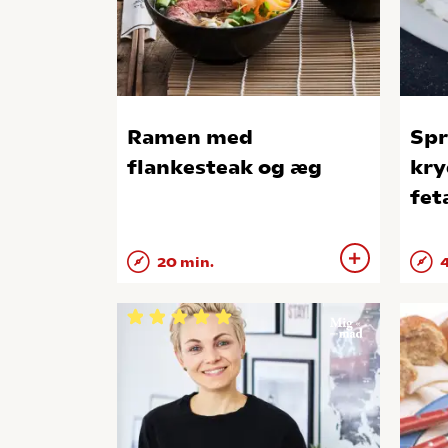
Ramen med
Spr
flankesteak og æg
kry
fet
20 min.
4