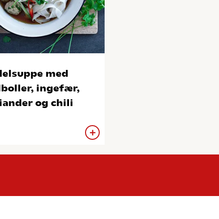
elsuppe med
boller, ingefær,
iander og chili