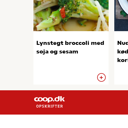
Lynstegt broccoli med
Nud
soja og sesam
kød
kor