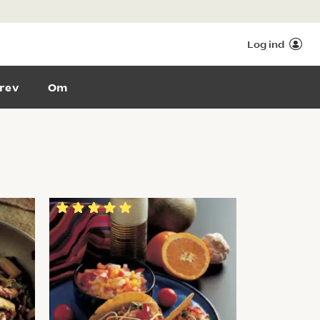
Log ind
rev
Om