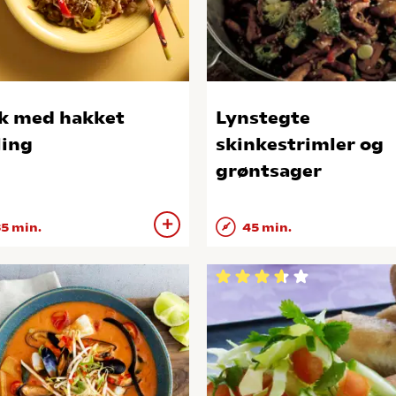
 med hakket
Lynstegte
ling
skinkestrimler og
grøntsager
5 min.
45 min.