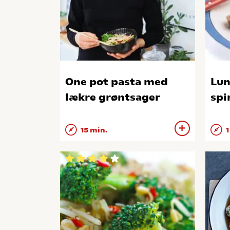
One pot pasta med
Lun
lækre grøntsager
spi
15 min.
1