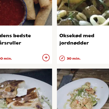
dens bedste
Oksekød med
årsruller
jordnødder
0 min.
30 min.