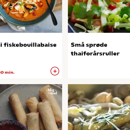
i fiskebouillabaise
Små sprøde
thaiforårsruller
0 min.