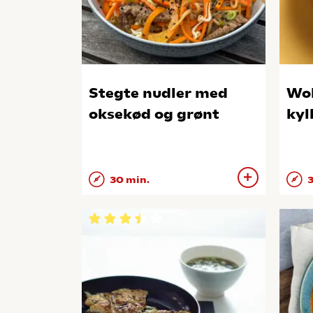
Stegte nudler med
Wok
oksekød og grønt
kyl
30 min.
3