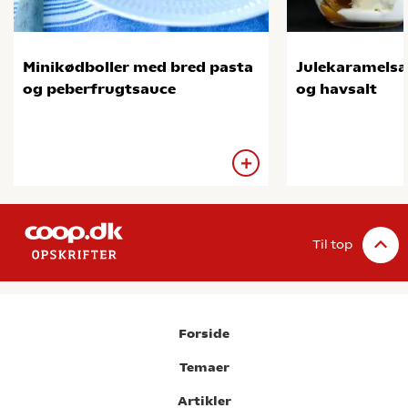
Minikødboller med bred pasta
Julekaramelsa
og peberfrugtsauce
og havsalt
Til top
Forside
Temaer
Artikler