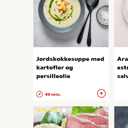
Jordskokkesuppe med
Ara
kartofler og
est
persilleolie
sal
45 min.