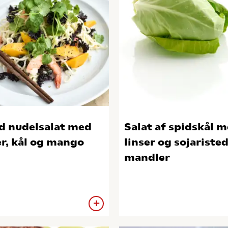
d nudelsalat med
Salat af spidskål 
er, kål og mango
linser og sojariste
mandler