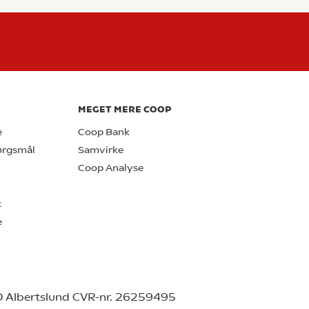
MEGET MERE COOP
e
Coop Bank
pørgsmål
Samvirke
Coop Analyse
k
e
0 Albertslund CVR-nr. 26259495