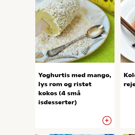
Yoghurtis med mango,
Kol
lys rom og ristet
rej
kokos (4 små
isdesserter)