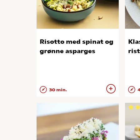
Risotto med spinat og
Kla
grønne asparges
ris
30 min.
4