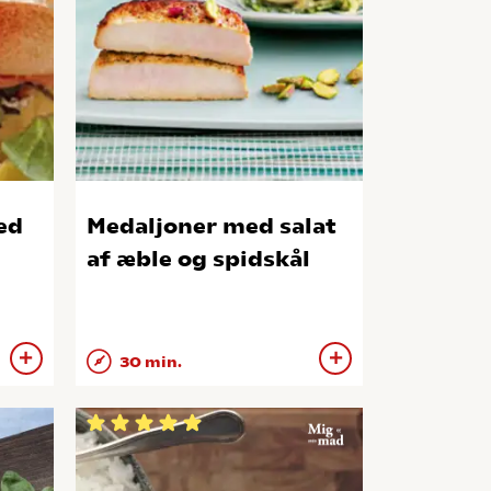
ed
Medaljoner med salat
af æble og spidskål
30 min.