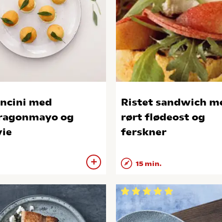
ncini med
Ristet sandwich m
ragonmayo og
rørt flødeost og
vie
ferskner
15 min.