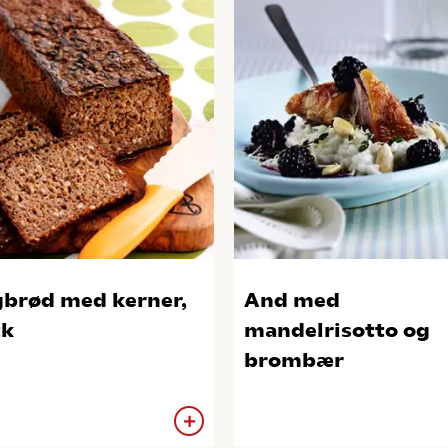
brød med kerner,
And med
tk
mandelrisotto og
brombær