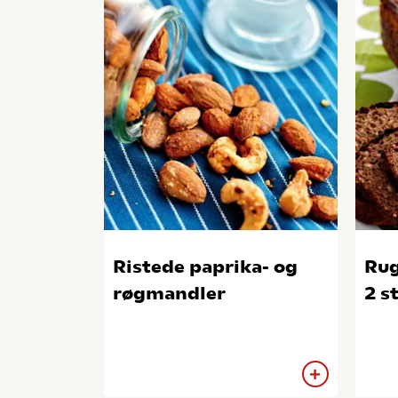
Ristede paprika- og
Rug
røgmandler
2 s