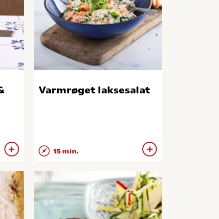
&
Varmrøget laksesalat
15 min.