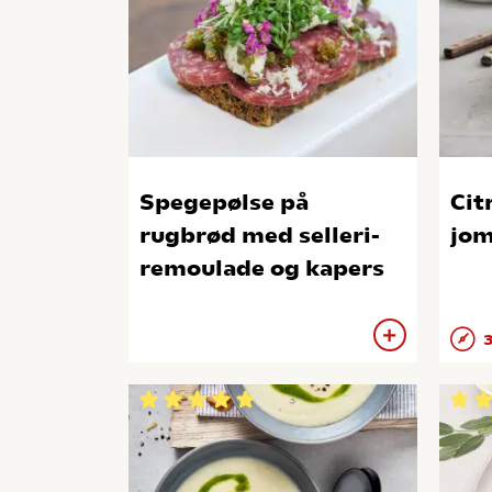
Spegepølse på
Cit
rugbrød med selleri-
jo
remoulade og kapers
3