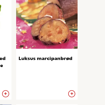
med
Luksus marcipanbrød
de