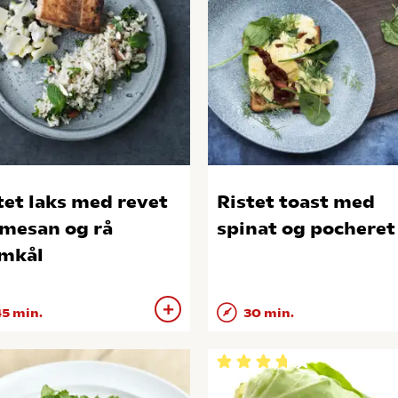
tet laks med revet
Ristet toast med
mesan og rå
spinat og pocheret
mkål
5 min.
30 min.