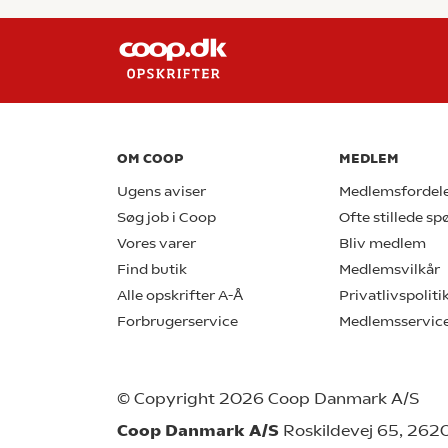
OM COOP
MEDLEM
Ugens aviser
Medlemsfordel
Søg job i Coop
Ofte stillede s
Vores varer
Bliv medlem
Find butik
Medlemsvilkår
Alle opskrifter A-Å
Privatlivspoliti
Forbrugerservice
Medlemsservic
© Copyright 2026 Coop Danmark A/S
Coop Danmark A/S
Roskildevej 65, 262