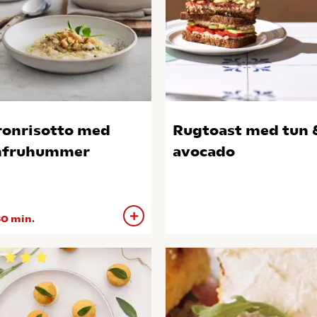
ronrisotto med
Rugtoast med tun 
mfruhummer
avocado
0 min.