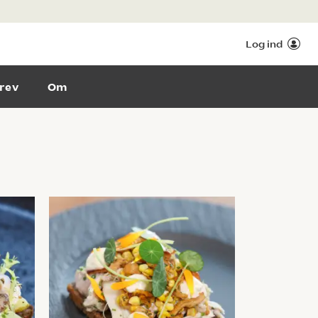
Log ind
rev
Om