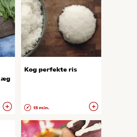
Kog perfekte ris
 æg
15 min.