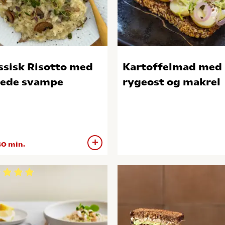
ssisk Risotto med
Kartoffelmad med
tede svampe
rygeost og makrel
0 min.