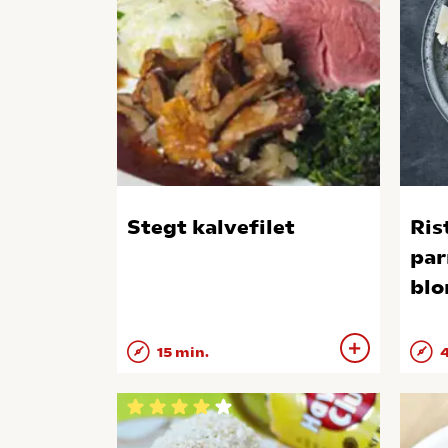
Stegt kalvefilet
Ris
par
blo
15 min.
4