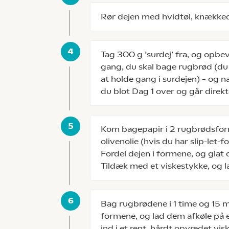
Rør dejen med hvidtøl, knække
Tag 300 g ’surdej’ fra, og opbev
gang, du skal bage rugbrød (du 
at holde gang i surdejen) – og 
du blot Dag 1 over og går direkte
Kom bagepapir i 2 rugbrødsfo
olivenolie (hvis du har slip-let-
Fordel dejen i formene, og glat
Tildæk med et viskestykke, og l
Bag rugbrødene i 1 time og 15 
formene, og lad dem afkøle på e
ind i et rent, hårdt opvredet vi