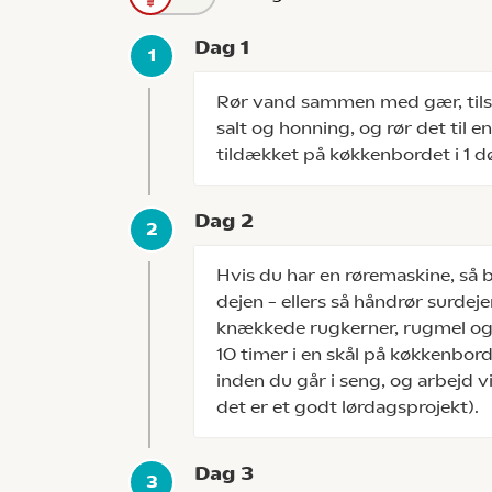
Dag 1
Rør vand sammen med gær, tils
salt og honning, og rør det til 
tildækket på køkkenbordet i 1 d
Dag 2
Hvis du har en røremaskine, så b
dejen – ellers så håndrør surde
knækkede rugkerner, rugmel og
10 timer i en skål på køkkenbor
inden du går i seng, og arbejd
det er et godt lørdagsprojekt).
Dag 3