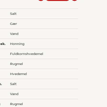
salt
gær
vand
sk.
honning
fuldkornshvedemel
rugmel
g
hvedemel
k.
salt
vand
g
rugmel