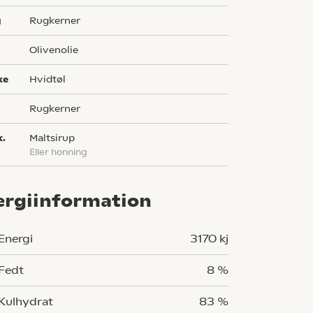
g
rugkerner
olivenolie
ke
hvidtøl
rugkerner
k.
maltsirup
eller honning
ergiinformation
Energi
3170 kj
Fedt
8 %
Kulhydrat
83 %