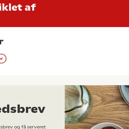
klet af
r
er
edsbrev
sbrev og få serveret