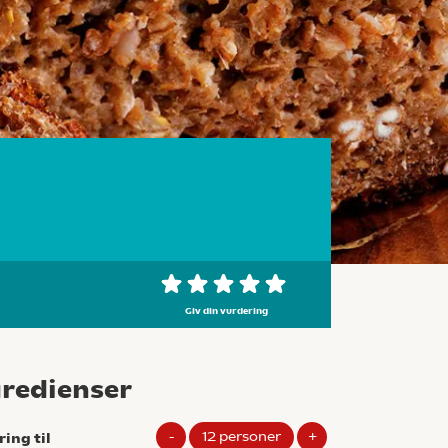
Giv din vurdering
gredienser
-
12
personer
+
ring til