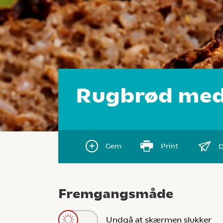
Rugbrød med 
Gem
Print
D
Fremgangsmåde
Undgå at skærmen slukker