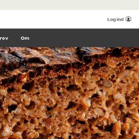
Log ind
rev
Om