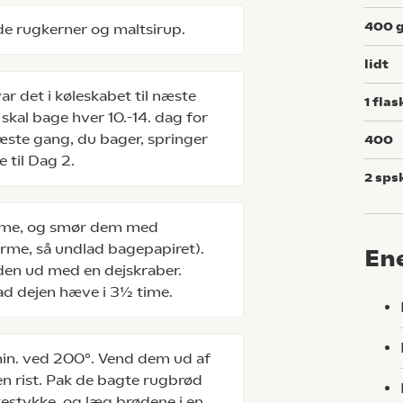
400
de rugkerner og maltsirup.
lidt
ar det i køleskabet til næste
1
flas
skal bage hver 10.-14. dag for
næste gang, du bager, springer
400
 til Dag 2.
2
sps
rme, og smør dem med
forme, så undlad bagepapiret).
En
 den ud med en dejskraber.
ad dejen hæve i 3½ time.
min. ved 200°. Vend dem ud af
n rist. Pak de bagte rugbrød
skestykke, og læg brødene i en