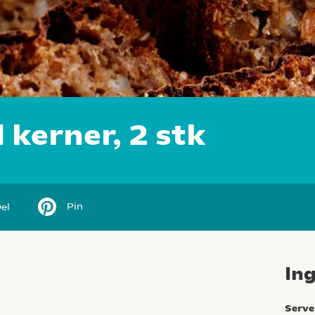
kerner, 2 stk
Pin
el
In
Serve