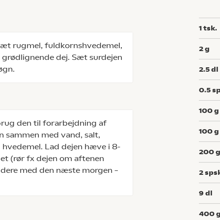
1
tsk.
æt rugmel, fuldkornshvedemel,
2
g
en grødlignende dej. Sæt surdejen
øgn.
2.5
dl
0.5
sp
100
g
rug den til forarbejdning af
100
g
jen sammen med vand, salt,
 hvedemel. Lad dejen hæve i 8-
200
det (rør fx dejen om aftenen
 videre med den næste morgen –
2
sps
9
dl
400