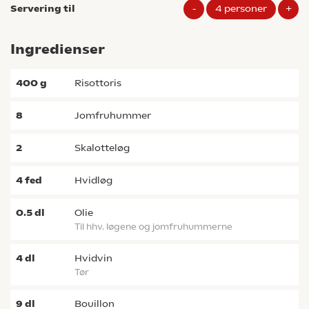
Servering til
-
4
personer
+
Ingredienser
400
g
risottoris
8
jomfruhummer
2
skalotteløg
4
fed
hvidløg
0.5
dl
olie
til hhv. løgene og jomfruhummerne
4
dl
hvidvin
tør
9
dl
bouillon