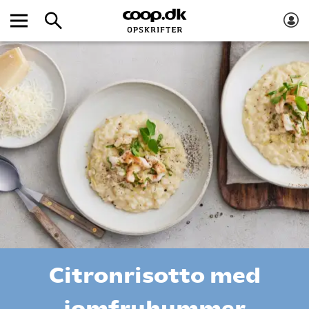
Citronrisotto med
jomfruhummer