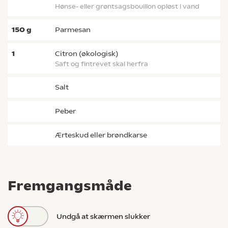
hønse- eller grøntsagsbouillon opløst i vand
150
g
parmesan
1
Citron (økologisk)
saft og fintrevet skal herfra
salt
peber
ærteskud eller brøndkarse
Fremgangsmåde
Undgå at skærmen slukker