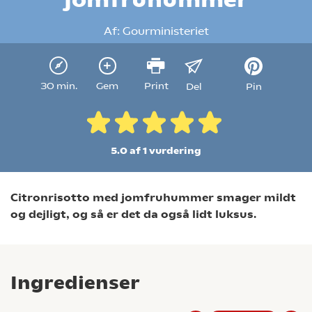
Af:
Gourministeriet
30 min.
Gem
Print
Del
Pin
5.0 af 1
vurdering
Citronrisotto med jomfruhummer smager mildt
og dejligt, og så er det da også lidt luksus.
Ingredienser