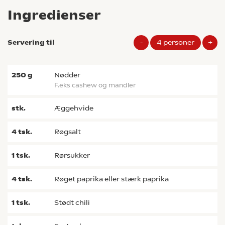
Ingredienser
Servering til
-
4
personer
+
250
g
nødder
f.eks cashew og mandler
stk.
æggehvide
4
tsk.
røgsalt
1
tsk.
rørsukker
4
tsk.
røget paprika eller stærk paprika
1
tsk.
stødt chili