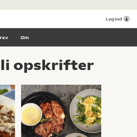
Log ind
rev
Om
i opskrifter