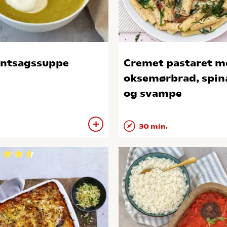
ntsagssuppe
Cremet pastaret m
oksemørbrad, spin
og svampe
30 min.