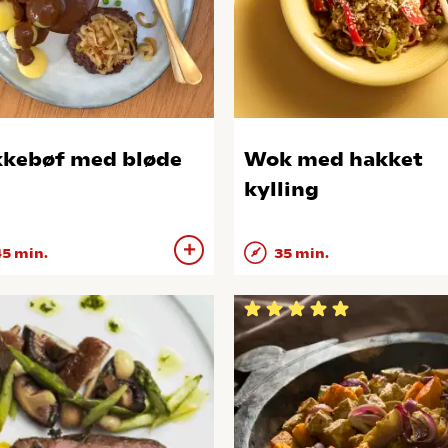
kebøf med bløde
Wok med hakket
kylling
5 min.
35 min.