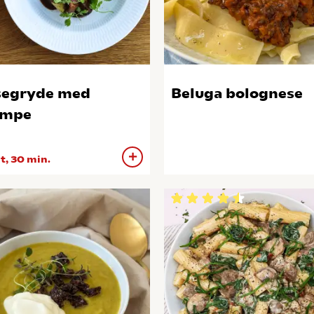
segryde med
Beluga bolognese
ampe
 t, 30 min.