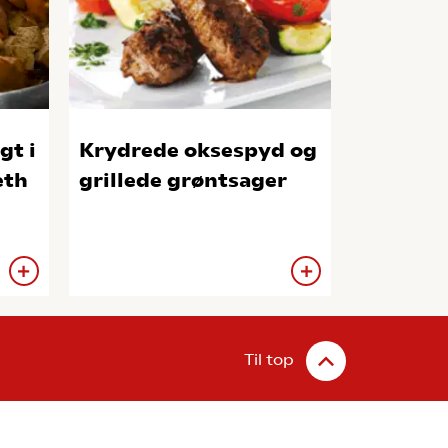
gt i
Krydrede oksespyd og
eth
grillede grøntsager
Til top