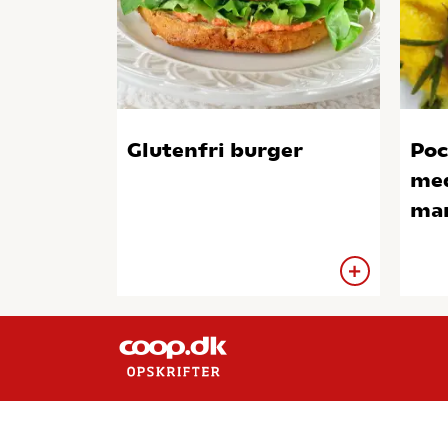
Glutenfri burger
Poc
med
ma