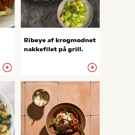
Ribeye af krogmodnet
nakkefilet på grill.