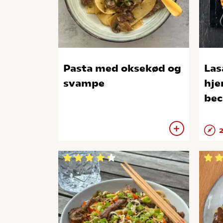
Pasta med oksekød og
Las
svampe
hje
bec
2