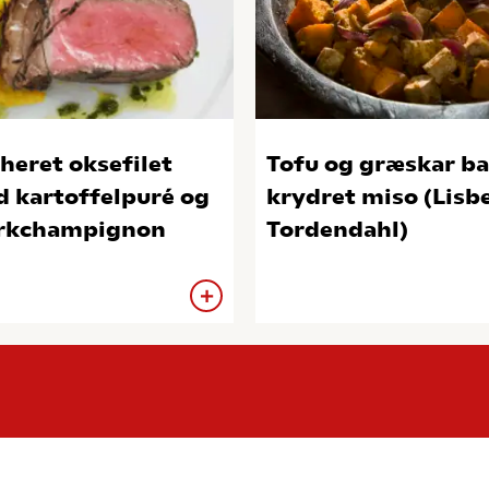
heret oksefilet
Tofu og græskar ba
 kartoffelpuré og
krydret miso (Lisb
rkchampignon
Tordendahl)