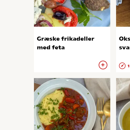
Græske frikadeller
Ok
med feta
sv
1