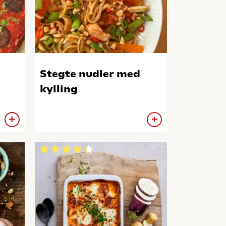
Stegte nudler med
kylling