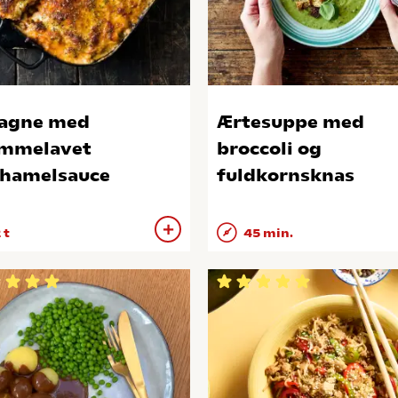
agne med
Ærtesuppe med
mmelavet
broccoli og
hamelsauce
fuldkornsknas
 t
45 min.