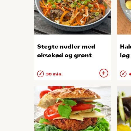
Stegte nudler med
Hak
oksekød og grønt
løg
30 min.
4