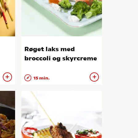
Røget laks med
broccoli og skyrcreme
15 min.