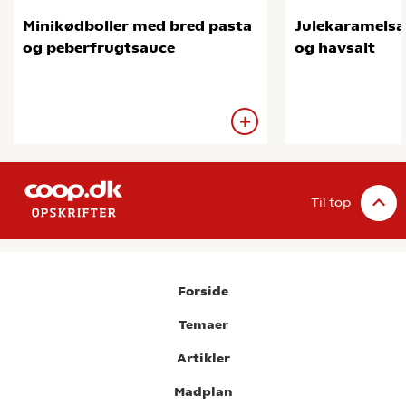
Minikødboller med bred pasta
Julekaramelsa
og peberfrugtsauce
og havsalt
Til top
Forside
Temaer
Artikler
Madplan