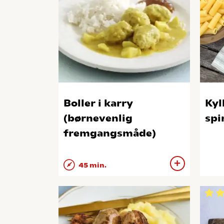
Boller i karry
Kyl
(børnevenlig
spi
fremgangsmåde)
45 min.