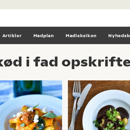
Artikler
Madplan
Madleksikon
Nyhedsb
ød i fad opskrift