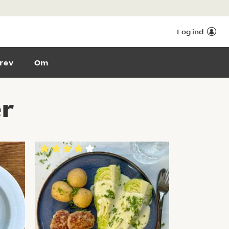
Log ind
rev
Om
er