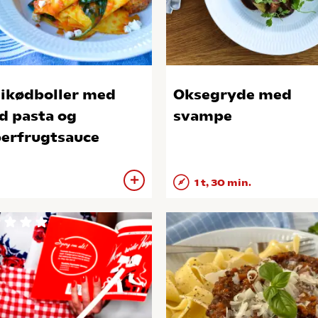
ikødboller med
Oksegryde med
d pasta og
svampe
erfrugtsauce
1 t, 30 min.