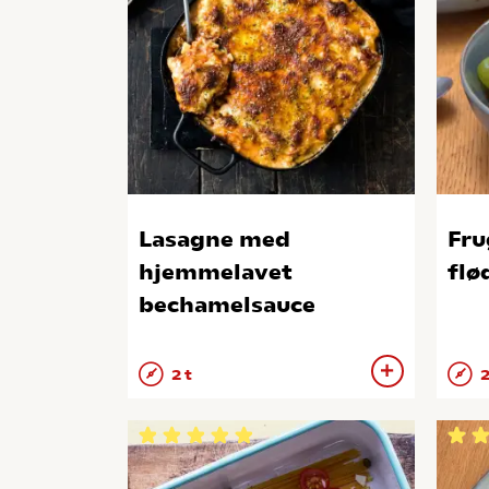
Lasagne med
Fru
hjemmelavet
flø
bechamelsauce
2 t
2