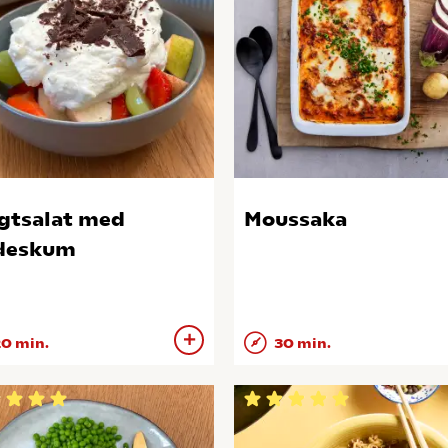
gtsalat med
Moussaka
deskum
0 min.
30 min.