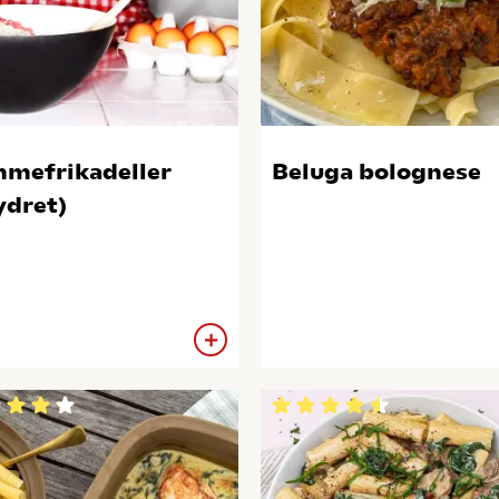
mefrikadeller
Beluga bolognese
ydret)