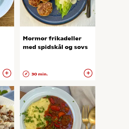
Mormor frikadeller
med spidskål og sovs
30 min.