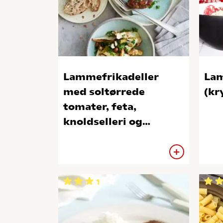
Lammefrikadeller
Lam
med soltørrede
(kr
tomater, feta,
knoldselleri og
hasselnødder