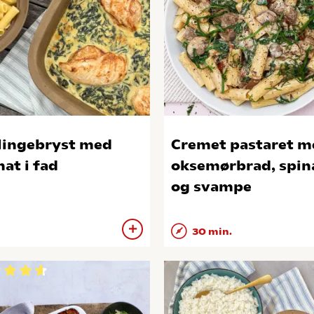
lingebryst med
Cremet pastaret m
nat i fad
oksemørbrad, spin
og svampe
30 min.