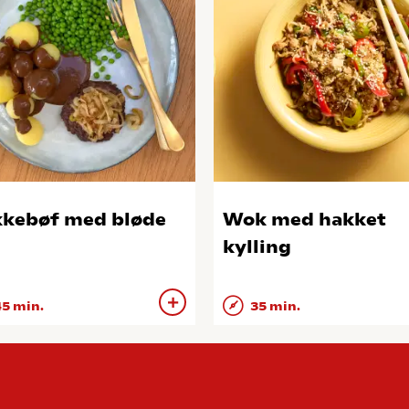
kebøf med bløde
Wok med hakket
kylling
5 min.
35 min.