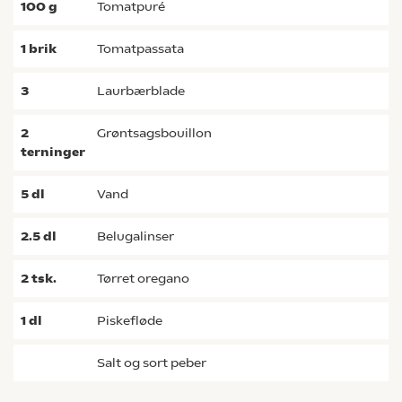
100
g
tomatpuré
1
brik
tomatpassata
3
laurbærblade
2
grøntsagsbouillon
terninger
5
dl
vand
2.5
dl
belugalinser
2
tsk.
tørret oregano
1
dl
piskefløde
salt og sort peber