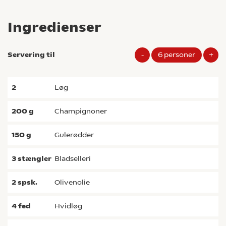
Ingredienser
Servering til
-
6
personer
+
2
løg
200
g
champignoner
150
g
gulerødder
3
stængler
bladselleri
2
spsk.
olivenolie
4
fed
hvidløg