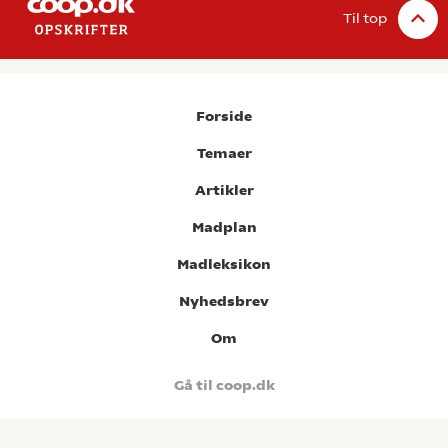
Til top
Forside
Temaer
Artikler
Madplan
Madleksikon
Nyhedsbrev
Om
Gå til coop.dk