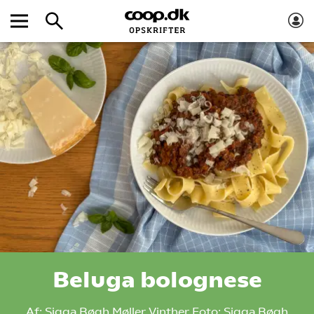
Beluga bolognese
Af:
Sigga Bøgh Møller Vinther
Foto:
Sigga Bøgh