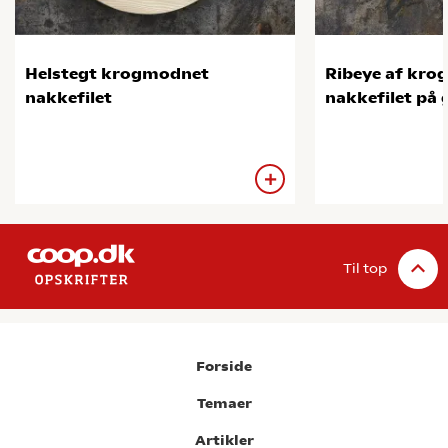
Helstegt krogmodnet
Ribeye af kr
nakkefilet
nakkefilet på g
Til top
Forside
Temaer
Artikler