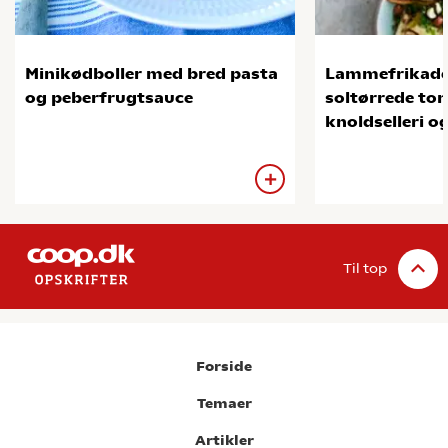
Minikødboller med bred pasta
Lammefrikade
og peberfrugtsauce
soltørrede tom
knoldselleri o
Til top
Forside
Temaer
Artikler