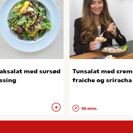
aksalat med sursød
Tunsalat med crem
ssing
fraiche og sriracha
10 min.