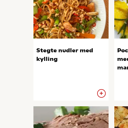
Stegte nudler med
Poc
kylling
med
ma