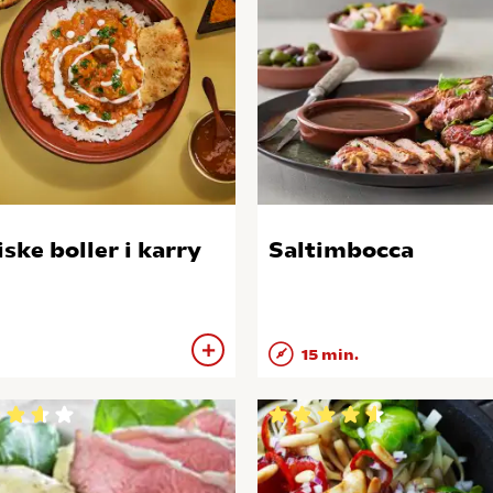
iske boller i karry
Saltimbocca
15 min.