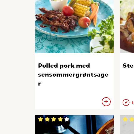
Pulled pork med
Ste
sensommergrøntsage
r
1