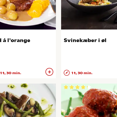
 á l’orange
Svinekæber i øl
1 t, 30 min.
1 t, 30 min.