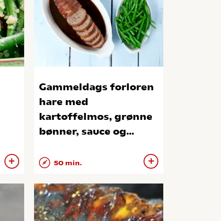
Gammeldags forloren
hare med
kartoffelmos, grønne
bønner, sauce og
ribsgelé
50 min.