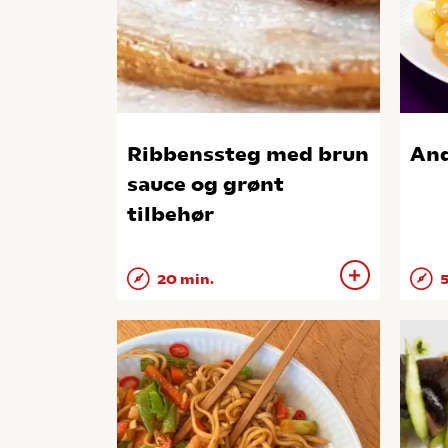
Ribbenssteg med brun
And
sauce og grønt
tilbehør
20 min.
5