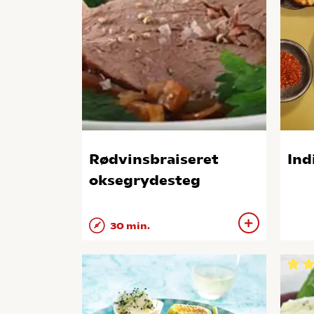
Rødvinsbraiseret
Ind
oksegrydesteg
30 min.