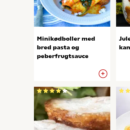
Minikødboller med
Jul
bred pasta og
kan
peberfrugtsauce