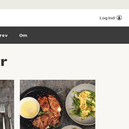
Log ind
rev
Om
r