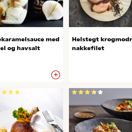
ekaramelsauce med
Helstegt krogmod
el og havsalt
nakkefilet