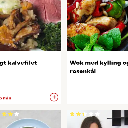
gt kalvefilet
Wok med kylling o
rosenkål
5 min.