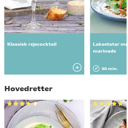
Klassisk rejecocktail
Laksetatar me
marinade
30 min.
Hovedretter