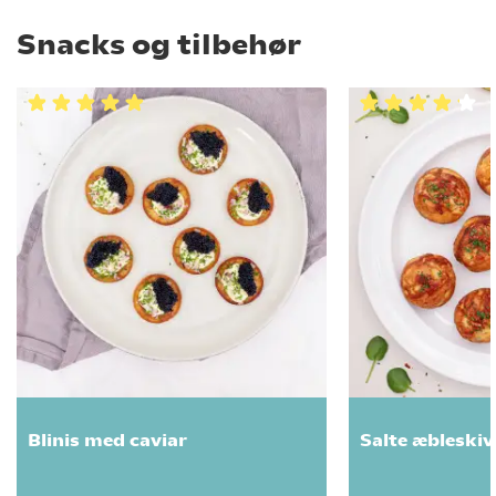
Snacks og tilbehør
Blinis med caviar
Salte æbleski