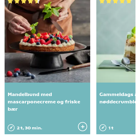
Mandelbund med
Gammeldags 
mascarponecreme og friske
nøddecrumble
bær
2 t, 30 min.
1 t