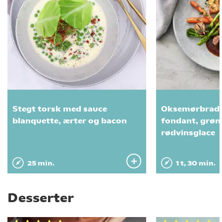
Stegt torsk med sauce
Oksemørbrad
blanquette, ærter og bacon
fondant, grøn
rødvinsglace
25 min.
1 t, 30 min.
Desserter