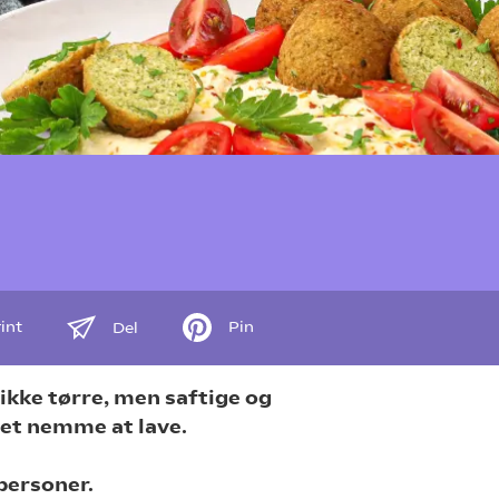
int
Pin
Del
r ikke tørre, men saftige og
get nemme at lave.
 personer.