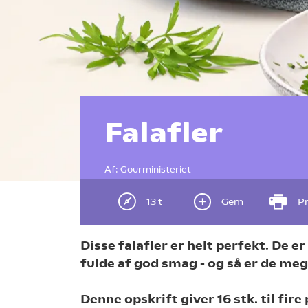
Falafler
Af:
Gourministeriet
13 t
Gem
Pr
Disse falafler er helt perfekt. De e
fulde af god smag - og så er de me
Denne opskrift giver 16 stk. til fire