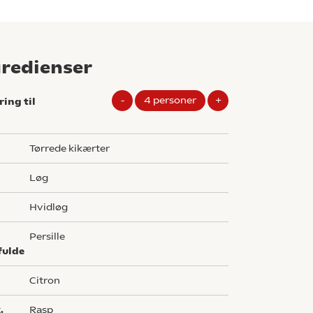
gredienser
-
4
personer
+
ring til
g
tørrede kikærter
løg
hvidløg
persille
fulde
citron
.
rasp