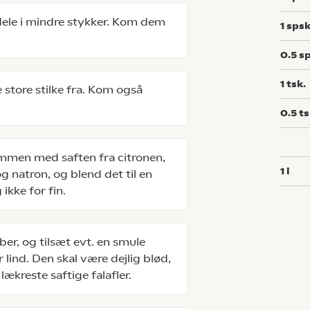
dele i mindre stykker. Kom dem
1
spsk
0.5
sp
1
tsk.
e store stilke fra. Kom også
0.5
ts
mmen med saften fra citronen,
1
l
 natron, og blend det til en
ikke for fin.
er, og tilsæt evt. en smule
 lind. Den skal være dejlig blød,
ækreste saftige falafler.