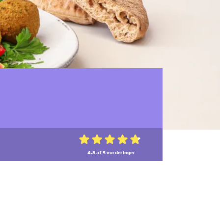
4.8 af 5
vurderinger