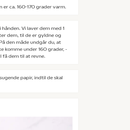
en er ca. 160-170 grader varm.
 i hånden. Vi laver dem med 1
ter dem, til de er gyldne og
. På den måde undgår du, at
ikke komme under 160 grader, -
l få dem til at revne.
ugende papir, indtil de skal