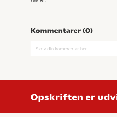
falafler.
Kommentarer (
0
)
Skriv din kommentar her
Opskriften er udvi