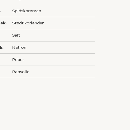
.
spidskommen
sk.
stødt koriander
salt
k.
natron
peber
rapsolie