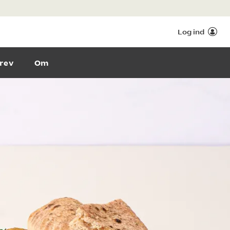
Log ind
rev
Om