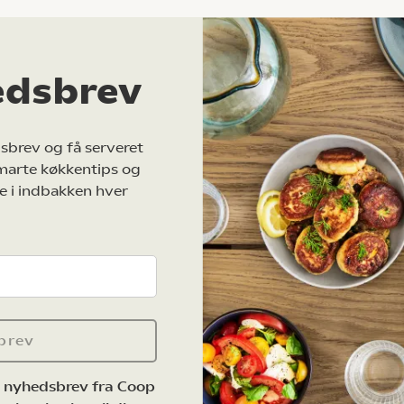
edsbrev
sbrev og få serveret
marte køkkentips og
e i indbakken hver
brev
e nyhedsbrev fra Coop