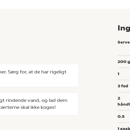
In
Serve
200
er. Sørg for, at de har rigeligt
1
3
fed
2
ligt rindende vand, og lad dem
hånd
ikærterne skal ikke koges!
0.5
1
spsk