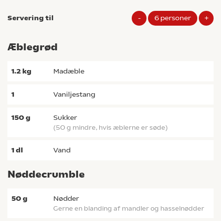
Servering til
-
6
personer
+
Æblegrød
1.2
kg
madæble
1
vaniljestang
150
g
sukker
(50 g mindre, hvis æblerne er søde)
1
dl
vand
Nøddecrumble
50
g
nødder
gerne en blanding af mandler og hasselnødder