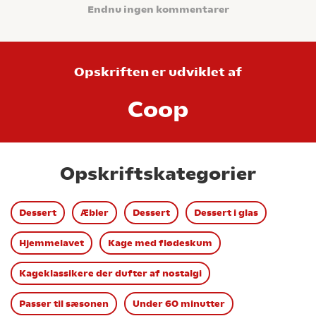
Endnu ingen kommentarer
Opskriften er udviklet af
Coop
Opskriftskategorier
Dessert
Æbler
Dessert
Dessert i glas
Hjemmelavet
Kage med flødeskum
Kageklassikere der dufter af nostalgi
Passer til sæsonen
Under 60 minutter