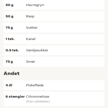
50
g
havregryn
50
g
rasp
75
g
sukker
1
tsk.
kanel
0.5
tsk.
vaniljesukker
75
g
smør
Andet
4
dl
piskefløde
6
stængler
citronmelisse
(kan udelades)