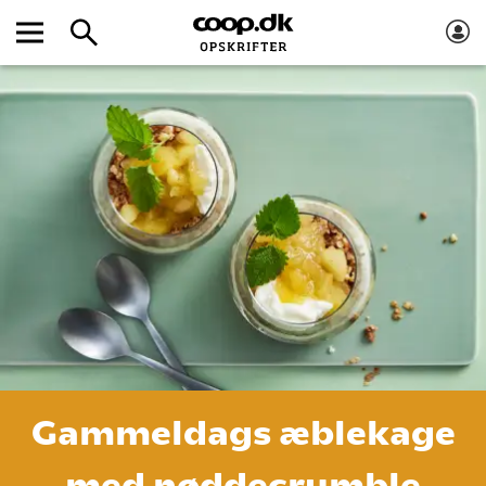
Gammeldags æblekage
med nøddecrumble