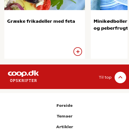
Græske frikadeller med feta
Minikødboller
og peberfrugt
Til top
Forside
Temaer
Artikler