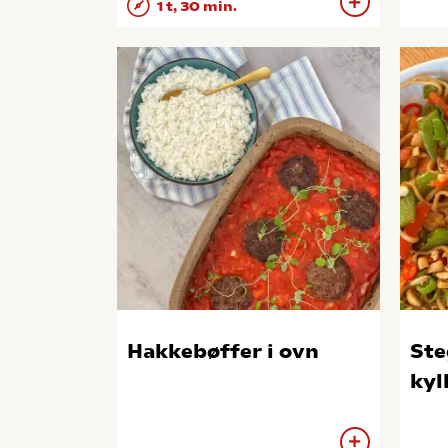
1 t, 30 min.
Hakkebøffer i ovn
Ste
kyl