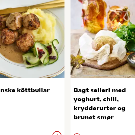
nske köttbullar
Bagt selleri med
yoghurt, chili,
krydderurter og
brunet smør