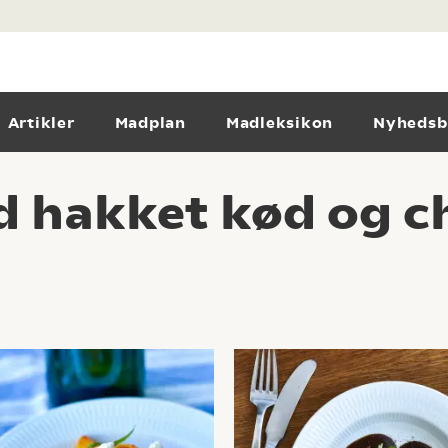
Artikler
Madplan
Madleksikon
Nyhedsb
d hakket kød og ch