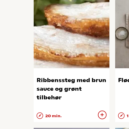
Ribbenssteg med brun
Flø
sauce og grønt
tilbehør
20 min.
1