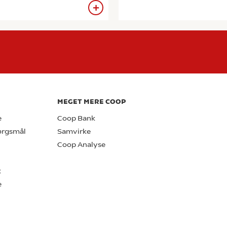
MEGET MERE COOP
e
Coop Bank
pørgsmål
Samvirke
Coop Analyse
k
e