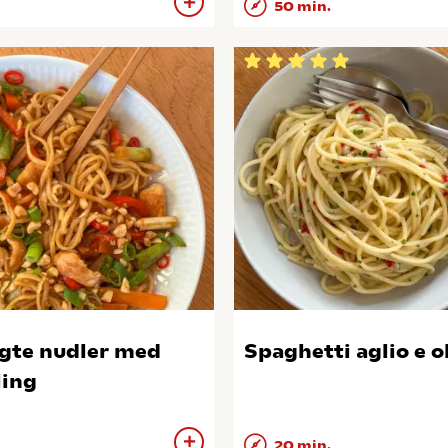
50 min.
gte nudler med
Spaghetti aglio e o
ling
20 min.