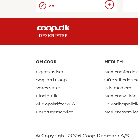
2 t
OM COOP
MEDLEM
Ugens aviser
Medlemsfordel
Søg job i Coop
Ofte stillede s
Vores varer
Bliv medlem
Find butik
Medlemsvilkår
Alle opskrifter A-Å
Privatlivspoliti
Forbrugerservice
Medlemsservic
© Copyright 2026 Coop Danmark A/S