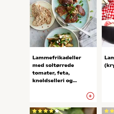
Lammefrikadeller
Lam
med soltørrede
(kr
tomater, feta,
knoldselleri og
hasselnødder