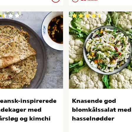
eansk-inspirerede
Knasende god
dekager med
blomkålssalat med
årsløg og kimchi
hasselnødder