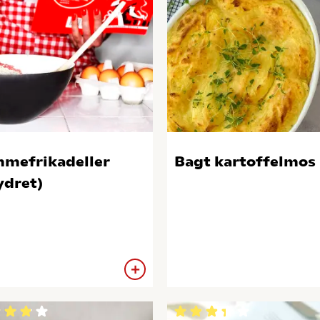
mefrikadeller
Bagt kartoffelmos
ydret)