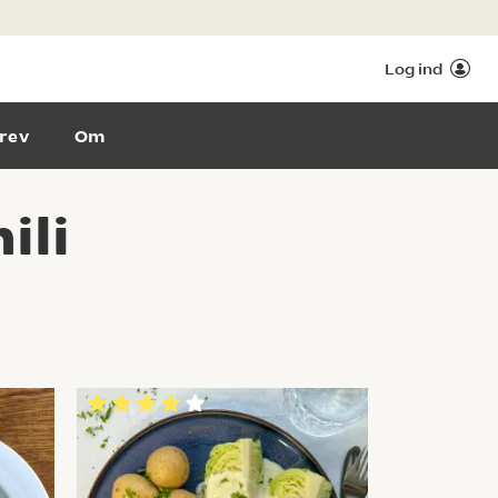
Log ind
rev
Om
ili