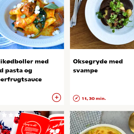
ikødboller med
Oksegryde med
d pasta og
svampe
erfrugtsauce
1 t, 30 min.