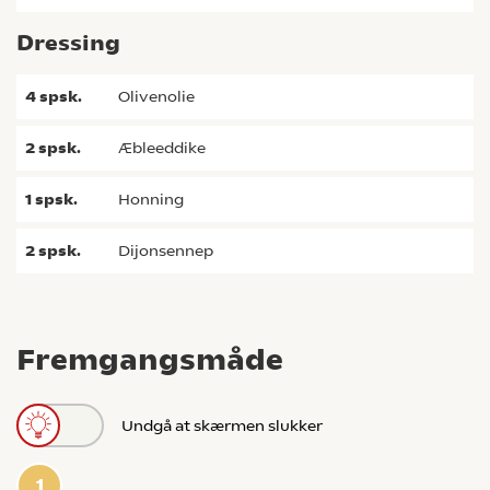
Dressing
4
spsk.
olivenolie
2
spsk.
æbleeddike
1
spsk.
honning
2
spsk.
dijonsennep
Fremgangsmåde
Undgå at skærmen slukker