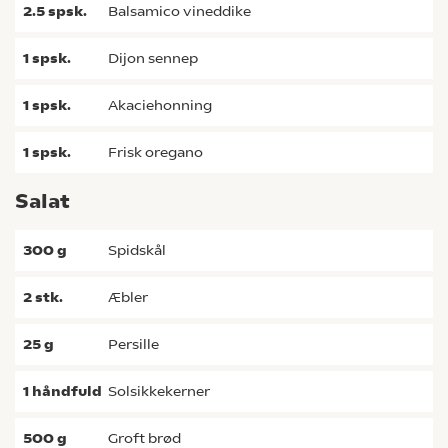
2.5
spsk.
balsamico vineddike
1
spsk.
dijon sennep
1
spsk.
akaciehonning
1
spsk.
frisk oregano
Salat
300
g
spidskål
2
stk.
æbler
25
g
persille
1
håndfuld
solsikkekerner
500
g
Groft brød