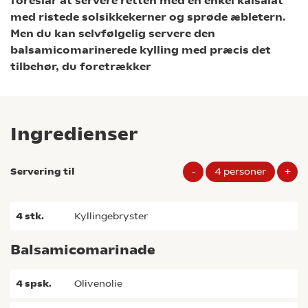
foreslår at servere retten med en enkel kålsalat
med ristede solsikkekerner og sprøde æbletern.
Men du kan selvfølgelig servere den
balsamicomarinerede kylling med præcis det
tilbehør, du foretrækker
Ingredienser
Servering til
-
4
personer
+
4
stk.
kyllingebryster
Balsamicomarinade
4
spsk.
olivenolie